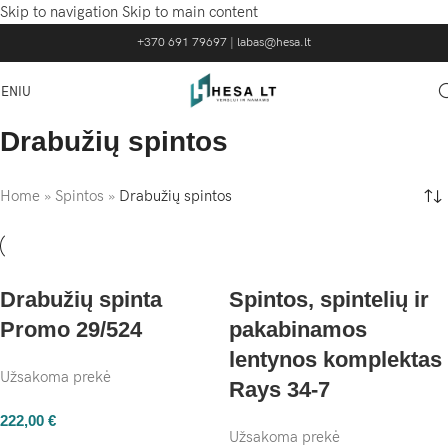
Skip to navigation
Skip to main content
+370 691 79697
|
labas@hesa.lt
ENIU
Drabužių spintos
Home
»
Spintos
»
Drabužių spintos
Drabužių spinta
Spintos, spintelių ir
Promo 29/524
pakabinamos
lentynos komplektas
Užsakoma prekė
Rays 34-7
222,00
€
Užsakoma prekė