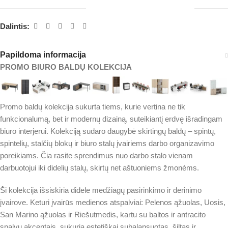
Dalintis:
Papildoma informacija
PROMO BIURO BALDŲ KOLEKCIJA
Promo baldų kolekcija sukurta tiems, kurie vertina ne tik
funkcionalumą, bet ir modernų dizainą, suteikiantį erdvę išradingam
biuro interjerui. Kolekciją sudaro daugybė skirtingų baldų – spintų,
spintelių, stalčių blokų ir biuro stalų įvairiems darbo organizavimo
poreikiams. Čia rasite sprendimus nuo darbo stalo vienam
darbuotojui iki didelių stalų, skirtų net aštuoniems žmonėms.
Ši kolekcija išsiskiria didele medžiagų pasirinkimo ir derinimo
įvairove. Keturi įvairūs medienos atspalviai: Pelenos ąžuolas, Uosis,
San Marino ąžuolas ir Riešutmedis, kartu su baltos ir antracito
spalvų akcentais, sukuria estetiškai subalansuotas, šiltas ir