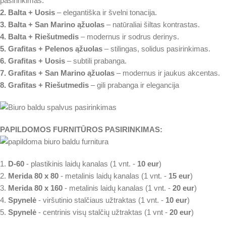
pasirinkimas.
2. Balta + Uosis
– elegantiška ir švelni tonacija.
3. Balta + San Marino ąžuolas
– natūraliai šiltas kontrastas.
4. Balta + Riešutmedis
– modernus ir sodrus derinys.
5. Grafitas + Pelenos ąžuolas
– stilingas, solidus pasirinkimas.
6. Grafitas + Uosis
– subtili prabanga.
7. Grafitas + San Marino ąžuolas
– modernus ir jaukus akcentas.
8. Grafitas + Riešutmedis
– gili prabanga ir elegancija
PAPILDOMOS FURNITŪROS PASIRINKIMAS:
1.
D-60
- plastikinis laidų kanalas (1 vnt. -
10 eur
)
2.
Merida 80 x 80
- metalinis laidų kanalas (1 vnt. -
15 eur
)
3.
Merida 80 x 160
- metalinis laidų kanalas (1 vnt. -
20 eur
)
4.
Spynelė
- viršutinio stalčiaus užtraktas (1 vnt. -
10 eur
)
5.
Spynelė
- centrinis visų stalčių užtraktas (1 vnt -
20 eur
)