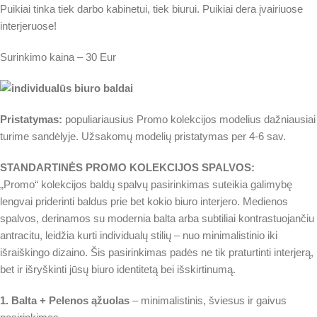
Puikiai tinka tiek darbo kabinetui, tiek biurui. Puikiai dera įvairiuose
interjeruose!
Surinkimo kaina – 30 Eur
Pristatymas:
populiariausius Promo kolekcijos modelius dažniausiai
turime sandėlyje. Užsakomų modelių pristatymas per 4-6 sav.
STANDARTINĖS PROMO KOLEKCIJOS SPALVOS:
„Promo“ kolekcijos baldų spalvų pasirinkimas suteikia galimybę
lengvai priderinti baldus prie bet kokio biuro interjero. Medienos
spalvos, derinamos su modernia balta arba subtiliai kontrastuojančiu
antracitu, leidžia kurti individualų stilių – nuo minimalistinio iki
išraiškingo dizaino. Šis pasirinkimas padės ne tik praturtinti interjerą,
bet ir išryškinti jūsų biuro identitetą bei išskirtinumą.
1. Balta + Pelenos ąžuolas
– minimalistinis, šviesus ir gaivus