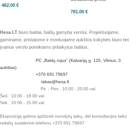
462,00
€
781,00
€
Hesa
LT
biuro baldai, baldų gamyba verslui. Projektuojame,
gaminame, pristatome ir montuojame aukštos kokybės biuro bei
įvairius verslo poreikiams pritaikytus baldus.
PC „Baldų rojus“ (Kalvarijų g. 125, Vilnius; 3
aukštas)
+370 691 79697
labas@hesa.lt
Pir. - Pen.: 10:00 - 20:00 val.
Šeš.: 10:00 - 18:00 val.
Sek.: 10:00 - 15:00 val.
Ekspoziciją galima apžiūrėti nurodytų laikų, dėl konsultacijos laiko
reikėtų susiderinti telefonu +370 691 79697