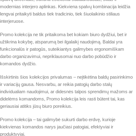
modernias interjero aplinkas. Kiekviena spalvų kombinacija leidžia
lengvai pritaikyti baldus tiek tradicinio, tiek šiuolaikinio stiliaus
interjeruose.
Promo kolekcija ne tik pritaikoma bet kokiam biuro dydžiui, bet ir
užtikrina kokybę, atsparumą bei ilgalaikį naudojimą. Baldai yra
funkcionalūs ir patogūs, suteikiantys galimybes ergonomiškam
darbo organizavimui, nepriklausomai nuo darbo pobūdžio ir
komandos dydžio.
Išskirtinis šios kolekcijos privalumas – neįtikėtina baldų pasirinkimo
ir variacijų gausa. Nesvarbu, ar reikia patogių darbo stalų
individualiam naudojimui, ar didesnės talpos sprendimų mažoms ar
didelėms komandoms, Promo kolekcija leis rasti būtent tai, kas
geriausiai atitiks jūsų biuro poreikius.
Promo kolekcija – tai galimybė sukurti darbo erdvę, kurioje
kiekvienas komandos narys jaučiasi patogiai, efektyviai ir
produktyviai.