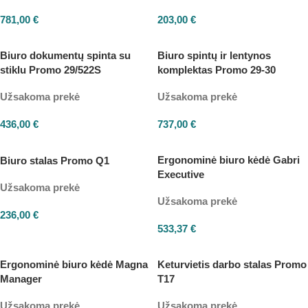
781,00
€
203,00
€
Biuro dokumentų spinta su
Biuro spintų ir lentynos
stiklu Promo 29/522S
komplektas Promo 29-30
Užsakoma prekė
Užsakoma prekė
436,00
€
737,00
€
Ergonominė biuro kėdė Gabri
Biuro stalas Promo Q1
Executive
Užsakoma prekė
Užsakoma prekė
236,00
€
533,37
€
Ergonominė biuro kėdė Magna
Keturvietis darbo stalas Promo
Manager
T17
Užsakoma prekė
Užsakoma prekė