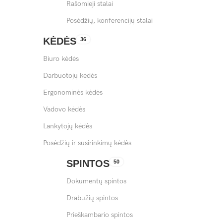
Rašomieji stalai
Posėdžių, konferencijų stalai
KĖDĖS
36
Biuro kėdės
Darbuotojų kėdės
Ergonominės kėdės
Vadovo kėdės
Lankytojų kėdės
Posėdžių ir susirinkimų kėdės
SPINTOS
50
Dokumentų spintos
Drabužių spintos
Prieškambario spintos