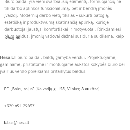
Biuro baldai yra vieni svarbiausių elementų, formuojančių ne
tik darbo aplinkos funkcionalumą, bet ir bendrą įmonės
įvaizdį. Modernių darbo vietų tikslas – sukurti patogią,
estetišką ir produktyvumą skatinančią aplinką, kurioje
darbuotojai jaustųsi komfortiškai ir motyvuotai. Rinkdamiesi
biuro baldus, įmonių vadovai dažnai susiduria su dilema, kaip
Daugiau
suderinti funkcionalumą, estetiką ir kainos bei kokybės
santykį.
Hesa
LT
biuro baldai, baldų gamyba verslui. Projektuojame,
Ergonomiški baldai leidžia darbuotojams dirbti sveikai ir
gaminame, pristatome ir montuojame aukštos kokybės biuro bei
patogiai, o kokybiški sprendimai mažina darbo erdvėje
įvairius verslo poreikiams pritaikytus baldus.
susikaupiančią netvarką. Tuo pat metu baldų dizainas tampa
įmonės vizitine kortele, paliekant įspūdį klientams ir verslo
PC „Baldų rojus“ (Kalvarijų g. 125, Vilnius; 3 aukštas)
partneriams. Ar tai būtų kompaktiški stalai nedidelėms
erdvėms, ar modernūs sprendimai open space biurams – biuro
baldai turi ne tik atitikti praktinius poreikius, bet ir būti tvarūs
+370 691 79697
bei patrauklūs akiai.
labas@hesa.lt
Šiame straipsnyje aptarsime, kodėl verta investuoti į