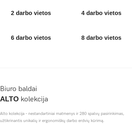
2 darbo vietos
4 darbo vietos
6 darbo vietos
8 darbo vietos
Biuro baldai
ALTO
kolekcija
Alto kolekcija – nestandartiniai matmenys ir 280 spalvų pasirinkimas,
užtikrinantis unikalių ir ergonomiškų darbo erdvių kūrimą.