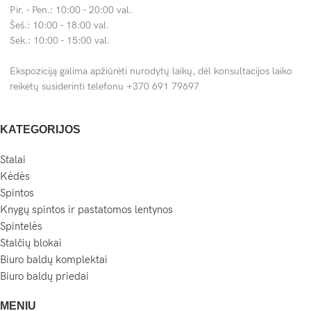
kokybiškus
Hesa
biuro baldus, koks jų vaidmuo formuojant
Pir. - Pen.: 10:00 - 20:00 val.
įmonės įvaizdį, bei kaip tinkamai suplanuoti ir įrengti
Šeš.: 10:00 - 18:00 val.
funkcionalią darbo aplinką, pritaikytą šiuolaikinio verslo
Sek.: 10:00 - 15:00 val.
poreikiams.
Ekspoziciją galima apžiūrėti nurodytų laikų, dėl konsultacijos laiko
Kodėl verta rinktis kokybiškus Hesa
reikėtų susiderinti telefonu +370 691 79697
biuro baldus?
KATEGORIJOS
Daugelis įmonių, rinkdamiesi biuro baldus, orientuojasi į
Stalai
kainą, pamiršdami, kad kokybiški baldai yra ilgalaikė
Kėdės
investicija ir svarbus veiksnys darbuotojų gerovei bei įmonės
Spintos
įvaizdžiui. Aptarsime, kodėl verta investuoti į aukštos kokybės
Knygų spintos ir pastatomos lentynos
biuro baldus ir kaip jie gali padėti pasiekti geresnių rezultatų.
Spintelės
Ergonomika ir darbo kokybė
Stalčių blokai
Biuro baldų komplektai
Ergonomiškų baldų nauda darbuotojams
Biuro baldų priedai
Ergonomiški biuro baldai padeda darbuotojams dirbti patogiai
MENIU
ir sumažina profesinių ligų riziką. Reguliuojami kėdžių atlošai