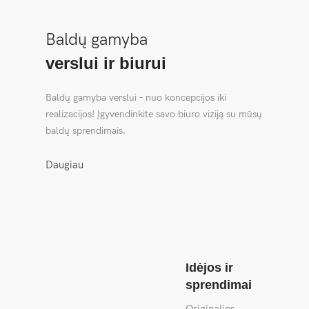
Baldų gamyba
verslui ir biurui
Baldų gamyba verslui – nuo koncepcijos iki
realizacijos! Įgyvendinkite savo biuro viziją su mūsų
baldų sprendimais.
Daugiau
Idėjos ir
sprendimai
Originalios