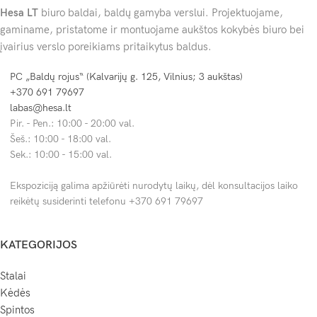
Hesa
LT
biuro baldai, baldų gamyba verslui. Projektuojame,
gaminame, pristatome ir montuojame aukštos kokybės biuro bei
įvairius verslo poreikiams pritaikytus baldus.
PC „Baldų rojus“ (Kalvarijų g. 125, Vilnius; 3 aukštas)
+370 691 79697
labas@hesa.lt
Pir. - Pen.: 10:00 - 20:00 val.
Šeš.: 10:00 - 18:00 val.
Sek.: 10:00 - 15:00 val.
Ekspoziciją galima apžiūrėti nurodytų laikų, dėl konsultacijos laiko
reikėtų susiderinti telefonu +370 691 79697
KATEGORIJOS
Stalai
Kėdės
Spintos