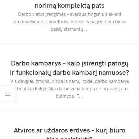
norimą komplektą pats
Darbo vietos įrengimas – svarbus žingsnis siekiant
produktyvumo ir komforto. Vienas iš pagrindinių biuro
baldų elementų ...
Darbo kambarys – kaip įsirengti patogų
ir funkcionalų darbo kambarį namuose?
Vis daugiau žmonių dirba iš namų, todėl darbo kambarys
ar bent jau kokybiška darbo zona tampa ne prabanga, o
būtinybe. T...
Atviros ar uždaros erdvės – kurį biuro