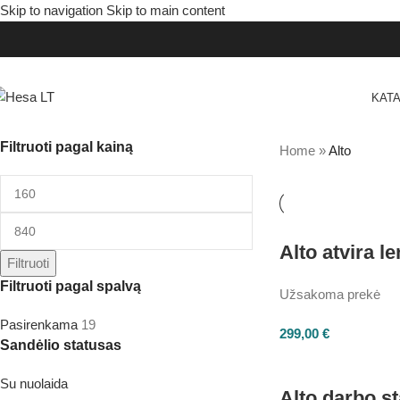
Skip to navigation
Skip to main content
KAT
Filtruoti pagal kainą
Home
»
Alto
Alto atvira 
Filtruoti
Filtruoti pagal spalvą
Užsakoma prekė
Pasirenkama
19
299,00
€
Sandėlio statusas
Su nuolaida
Alto darbo s