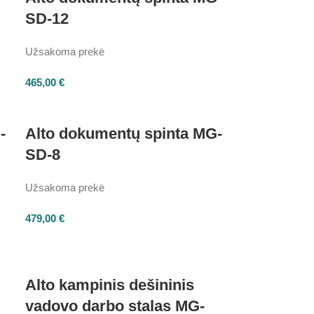
SD-12
Užsakoma prekė
465,00
€
-
Alto dokumentų spinta MG-
SD-8
Užsakoma prekė
479,00
€
Alto kampinis dešininis
vadovo darbo stalas MG-