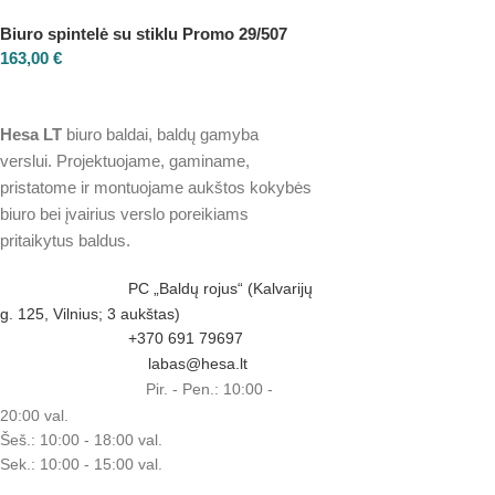
Biuro spintelė su stiklu Promo 29/507
163,00
€
Hesa
LT
biuro baldai, baldų gamyba
verslui. Projektuojame, gaminame,
pristatome ir montuojame aukštos kokybės
biuro bei įvairius verslo poreikiams
pritaikytus baldus.
PC „Baldų rojus“ (Kalvarijų
g. 125, Vilnius; 3 aukštas)
+370 691 79697
labas@hesa.lt
Pir. - Pen.: 10:00 -
20:00 val.
Šeš.: 10:00 - 18:00 val.
Sek.: 10:00 - 15:00 val.