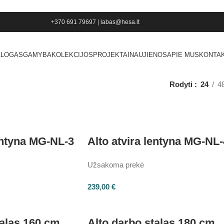
+370 691 79697
|
labas@hesa.lt
ALOGAS
GAMYBA
KOLEKCIJOS
PROJEKTAI
NAUJIENOS
APIE MUS
KONTAK
Rodyti
24
4
lentyna MG-NL-3
Alto atvira lentyna MG-NL-
Užsakoma prekė
239,00
€
talas 160 cm
Alto darbo stalas 180 cm