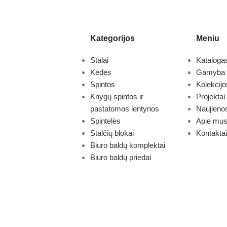
Kategorijos
Meniu
Stalai
Kataloga
Kėdės
Gamyba
Spintos
Kolekcijo
Knygų spintos ir
Projektai
pastatomos lentynos
Naujieno
Spintelės
Apie mu
Stalčių blokai
Kontaktai
Biuro baldų komplektai
Biuro baldų priedai