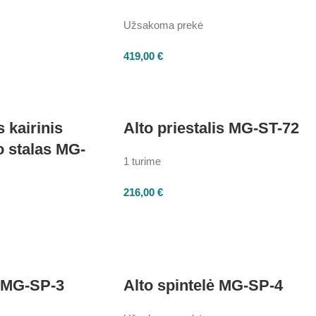
Užsakoma prekė
419,00
€
 kairinis
Alto priestalis MG-ST-72
 stalas MG-
1 turime
216,00
€
ė MG-SP-3
Alto spintelė MG-SP-4