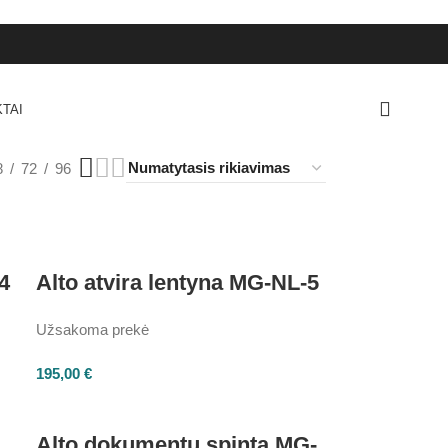
TAI
8
72
96
4
Alto atvira lentyna MG-NL-5
Užsakoma prekė
195,00
€
Alto dokumentų spinta MG-