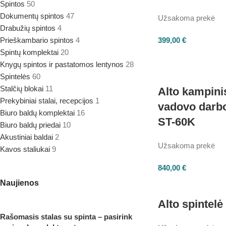
Spintos
50
Dokumentų spintos
47
Užsakoma prekė
Drabužių spintos
4
Prieškambario spintos
4
399,00
€
Spintų komplektai
20
Knygų spintos ir pastatomos lentynos
28
Spintelės
60
Stalčių blokai
11
Alto kampinis
Prekybiniai stalai, recepcijos
1
vadovo darbo
Biuro baldų komplektai
16
ST-60K
Biuro baldų priedai
10
Akustiniai baldai
2
Užsakoma prekė
Kavos staliukai
9
840,00
€
Naujienos
Alto spintel
Rašomasis stalas su spinta – pasirink