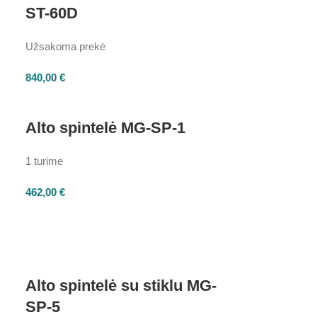
ST-60D
Užsakoma prekė
840,00
€
Alto spintelė MG-SP-1
1 turime
462,00
€
Alto spintelė su stiklu MG-
SP-5