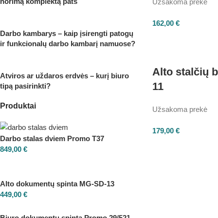
norimą komplektą pats
Užsakoma prekė
162,00
€
Darbo kambarys – kaip įsirengti patogų
ir funkcionalų darbo kambarį namuose?
Alto stalčių
Atviros ar uždaros erdvės – kurį biuro
11
tipą pasirinkti?
Produktai
Užsakoma prekė
179,00
€
Darbo stalas dviem Promo T37
849,00
€
Alto dokumentų spinta MG-SD-13
449,00
€
Biuro dokumentų spinta Promo 29/521