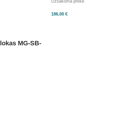
Užsakoma prekė
186,00
€
 blokas MG-SB-