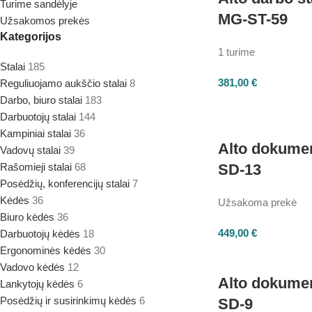
Turime sandėlyje
MG-ST-59
Užsakomos prekės
Kategorijos
1 turime
Stalai
185
381,00
€
Reguliuojamo aukščio stalai
8
Darbo, biuro stalai
183
Darbuotojų stalai
144
Kampiniai stalai
36
Alto dokumen
Vadovų stalai
39
Rašomieji stalai
68
SD-13
Posėdžių, konferencijų stalai
7
Kėdės
36
Užsakoma prekė
Biuro kėdės
36
449,00
€
Darbuotojų kėdės
18
Ergonominės kėdės
30
Vadovo kėdės
12
Alto dokumen
Lankytojų kėdės
6
Posėdžių ir susirinkimų kėdės
6
SD-9