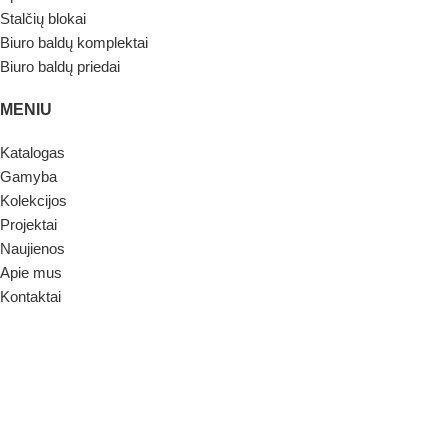
Stalčių blokai
Biuro baldų komplektai
Biuro baldų priedai
MENIU
Katalogas
Gamyba
Kolekcijos
Projektai
Naujienos
Apie mus
Kontaktai
KOLEKCIJOS
Promo
Alto
© 2019-2025 UAB „Hesa LT“ | Be UAB „Hesa LT“ sutikimo