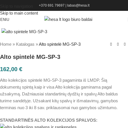
+370 691 79697
|
labas@hesa.lt
Skip to navigation
Skip to main content
ENIU
Home
»
Katalogas
»
Alto spintelė MG-SP-3
Alto spintelė MG-SP-3
162,00
€
Alto kolekcijos spintelė MG-SP-3 pagaminta iš LMDP. Šią
dokumentų spintą kaip ir visa Alto kolekcija gaminama pagal
užsakymą. Dažniausiai standartinių dydžių ir spalvų Alto baldus
turime sandėlyje. Užsakant kitų spalvų ir išmatavimų, gamybos
terminas nuo 3 iki 8 sav. priklausomai nuo gamybos užimtumo.
STANDARTINĖS ALTO KOLEKCIJOS SPALVOS: