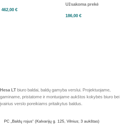
Užsakoma prekė
462,00
€
186,00
€
Hesa
LT
biuro baldai, baldų gamyba verslui. Projektuojame,
gaminame, pristatome ir montuojame aukštos kokybės biuro bei
įvairius verslo poreikiams pritaikytus baldus.
PC „Baldų rojus“ (Kalvarijų g. 125, Vilnius; 3 aukštas)