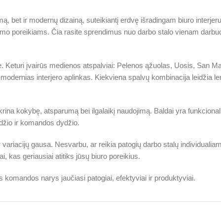
ą, bet ir modernų dizainą, suteikiantį erdvę išradingam biuro interjer
avimo poreikiams. Čia rasite sprendimus nuo darbo stalo vienam darbuoto
ve. Keturi įvairūs medienos atspalviai: Pelenos ąžuolas, Uosis, San Ma
modernias interjero aplinkas. Kiekviena spalvų kombinacija leidžia lengv
ikrina kokybę, atsparumą bei ilgalaikį naudojimą. Baldai yra funkciona
žio ir komandos dydžio.
 ir variacijų gausa. Nesvarbu, ar reikia patogių darbo stalų individual
kas geriausiai atitiks jūsų biuro poreikius.
 komandos narys jaučiasi patogiai, efektyviai ir produktyviai.