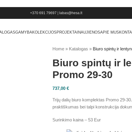
+370 691 79697
|
labas@hesa.lt
TALOGAS
GAMYBA
KOLEKCIJOS
PROJEKTAI
NAUJIENOS
APIE MUS
KONTA
Home
»
Katalogas
»
Biuro spintų ir len
Biuro spintų ir 
Promo 29-30
737,00
€
Trijų dalių biuro komplektas Promo 29-30.
praktiškumas bei talpi konstrukcija doku
Surinkimo kaina – 53 Eur