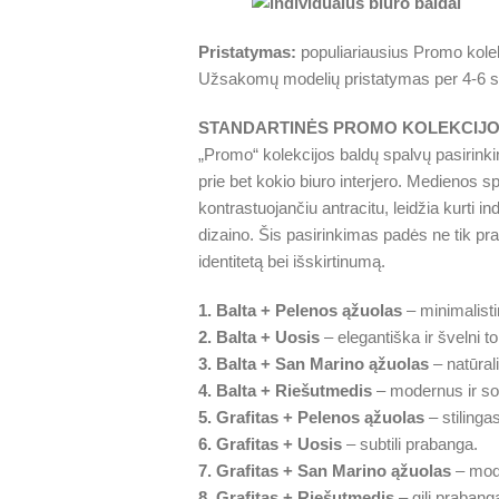
Pristatymas:
populiariausius Promo kolek
Užsakomų modelių pristatymas per 4-6 s
STANDARTINĖS PROMO KOLEKCIJO
„Promo“ kolekcijos baldų spalvų pasirinki
prie bet kokio biuro interjero. Medienos s
kontrastuojančiu antracitu, leidžia kurti ind
dizaino. Šis pasirinkimas padės ne tik pratur
identitetą bei išskirtinumą.
1. Balta + Pelenos ąžuolas
– minimalisti
2. Balta + Uosis
– elegantiška ir švelni to
3. Balta + San Marino ąžuolas
– natūrali
4. Balta + Riešutmedis
– modernus ir so
5. Grafitas + Pelenos ąžuolas
– stilinga
6. Grafitas + Uosis
– subtili prabanga.
7. Grafitas + San Marino ąžuolas
– mode
8. Grafitas + Riešutmedis
– gili prabanga