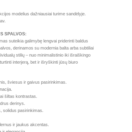
cijos modelius dažniausiai turime sandėlyje.
av.
S SPALVOS:
mas suteikia galimybę lengvai priderinti baldus
palvos, derinamos su modernia balta arba subtiliai
ividualų stilių – nuo minimalistinio iki išraiškingo
tinti interjerą, bet ir išryškinti jūsų biuro
nis, šviesus ir gaivus pasirinkimas.
nacija.
ai šiltas kontrastas.
drus derinys.
s, solidus pasirinkimas.
rnus ir jaukus akcentas.
 ir elegancija