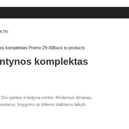
KTAI
tynos komplektas Promo 29-30
Back to products
lentynos komplektas
 Dvi spintos ir lentyna centre. Modernus dizainas,
mentams, knygoms ar kitiems daiktams laikyti.