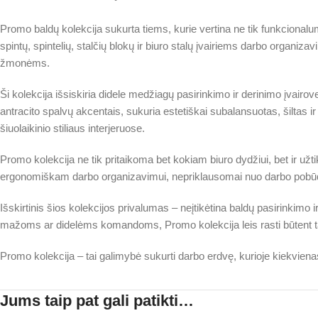
Promo baldų kolekcija sukurta tiems, kurie vertina ne tik funkcionalum
spintų, spintelių, stalčių blokų ir biuro stalų įvairiems darbo organiz
žmonėms.
Ši kolekcija išsiskiria didele medžiagų pasirinkimo ir derinimo įvairo
antracito spalvų akcentais, sukuria estetiškai subalansuotas, šiltas ir 
šiuolaikinio stiliaus interjeruose.
Promo kolekcija ne tik pritaikoma bet kokiam biuro dydžiui, bet ir užt
ergonomiškam darbo organizavimui, nepriklausomai nuo darbo pobūd
Išskirtinis šios kolekcijos privalumas – neįtikėtina baldų pasirinkimo
mažoms ar didelėms komandoms, Promo kolekcija leis rasti būtent tai, 
Promo kolekcija – tai galimybė sukurti darbo erdvę, kurioje kiekvienas
Jums taip pat gali patikti…