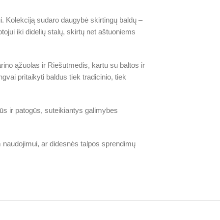
ui. Kolekciją sudaro daugybė skirtingų baldų –
jui iki didelių stalų, skirtų net aštuoniems
rino ąžuolas ir Riešutmedis, kartu su baltos ir
ai pritaikyti baldus tiek tradicinio, tiek
lūs ir patogūs, suteikiantys galimybes
iam naudojimui, ar didesnės talpos sprendimų