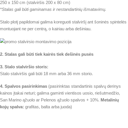
250 x 150 cm (stalviršis 200 x 80 cm)
*Stalas gali būti gaminamas ir nestandartinių išmatavimų.
Stalo plotį papildomai galima koreguoti stalviršį ant šoninės spintelės
montuojant ne per centrą, o kairiau arba dešiniau.
2. Stalas gali būti tiek kairės tiek dešinės pusės
3. Stalo stalviršio storis:
Stalo stalviršis gali būti 18 mm arba 36 mm storio.
4. Spalvos pasirinkimas
(pasirinktas standartinis spalvų derinys
kainos įtakai neturi; galima gaminti vientisos uosio, riešutmedžio,
San Marino ąžuolo ar Pelenos ąžuolo spalvos + 10%.
Metalinių
kojų spalva:
grafitas, balta arba juoda)