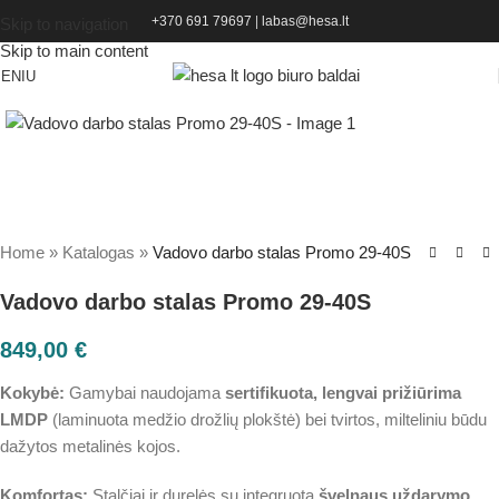
+370 691 79697
|
labas@hesa.lt
Skip to navigation
Skip to main content
ENIU
Home
»
Katalogas
»
Vadovo darbo stalas Promo 29-40S
Vadovo darbo stalas Promo 29-40S
849,00
€
Kokybė:
Gamybai naudojama
sertifikuota, lengvai prižiūrima
LMDP
(laminuota medžio drožlių plokštė) bei tvirtos, milteliniu būdu
dažytos metalinės kojos.
Komfortas:
Stalčiai ir durelės su integruota
švelnaus uždarymo