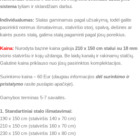
sistema
tyliam ir sklandžiam darbui.
Individualumas:
Stalas gaminamas pagal užsakymą, todėl galite
pasirinkti norimus išmatavimus, stalviršio storį, spalvą, dešinės ar
kairės pusės stalą, galima stalą pagaminti pagal jūsų poreikius.
Kaina:
Nurodyta bazinė kaina galioja
210 x 150 cm stalui su 18 mm
storio stalviršiu ir kojų uždanga. Be laidų kanalų ir rakinamų stalčių.
Galutinė kaina priklauso nuo jūsų pasirinktos komplektacijos.
Surinkimo kaina – 60 Eur (
daugiau informacijos
dėl surinkimo ir
pristatymo
rasite puslapio apačioje
).
Gamybos terminas 5-7 savaitės.
1. Standartiniai stalo išmatavimai:
190 x 150 cm (stalviršis 140 x 70 cm)
210 x 150 cm (stalviršis 160 x 70 cm)
230 x 150 cm (stalviršis 180 x 80 cm)