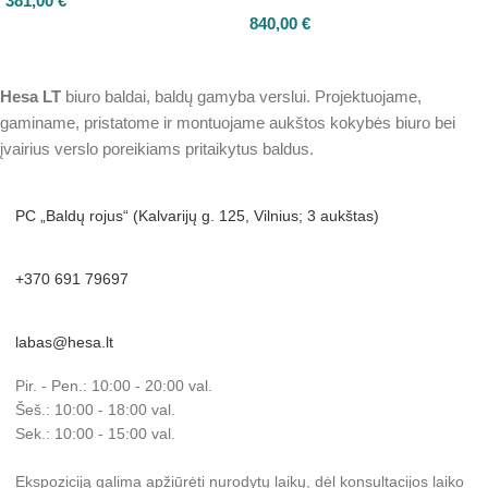
381,00
€
840,00
€
Hesa
LT
biuro baldai, baldų gamyba verslui. Projektuojame,
gaminame, pristatome ir montuojame aukštos kokybės biuro bei
įvairius verslo poreikiams pritaikytus baldus.
PC „Baldų rojus“ (Kalvarijų g. 125, Vilnius; 3 aukštas)
+370 691 79697
labas@hesa.lt
Pir. - Pen.: 10:00 - 20:00 val.
Šeš.: 10:00 - 18:00 val.
Sek.: 10:00 - 15:00 val.
Ekspoziciją galima apžiūrėti nurodytų laikų, dėl konsultacijos laiko