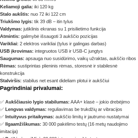
Keliamoji galia:
iki 120 kg
Stalo aukštis:
nuo 72 iki 122 cm
Triukšmo lygis:
tik 39 dB – itin tylus
Valdymas:
jutiklinis ekranas su 1 prisilietimo funkcija
Atmintis:
galimybė išsaugoti 3 aukščio pozicijas
Varikliai:
2 elektros varikliai (tylus ir galingas darbas)
USB įkrovimas:
integruotos USB ir USB-C jungtys
Saugumas:
apsauga nuo susidūrimo, vaikų užraktas, aukščio ribos
Rėmas:
sustiprintas plieninis rėmas, storesnė ir stabilesnė
konstrukcija
Stalviršis:
stabilus net esant dideliam plotui ir aukščiui
Pagrindiniai privalumai:
✅
Aukščiausio lygio stabilumas:
AAA+ klasė – jokio drebėjimo
✅
Lengvas valdymas:
reguliavimas be trukdžių ar vibracijos
✅
Intuityvus pritaikymas:
aukščio limitų ir jautrumo nustatymai
✅
Ilgaamžiškumas:
30 000 pakėlimo testų (16 metų naudojimo
imitacija)