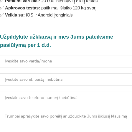
✅
Patikimi varikliai:
20 000 intensyvių ciklų testas
✅
Apkrovos testas:
patikimai išlaiko 120 kg svorį
✅
Veikia su:
iOS ir Android įrenginiais
Užpildykite užklausą ir mes Jums pateiksime
pasiūlymą per 1 d.d.