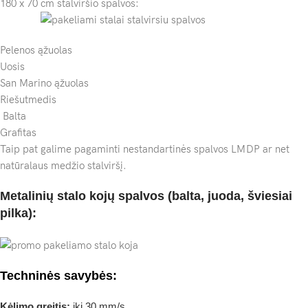
180 x 70 cm stalviršio spalvos:
Pelenos ąžuolas
Uosis
San Marino ąžuolas
Riešutmedis
Balta
Grafitas
Taip pat galime pagaminti nestandartinės spalvos LMDP ar net
natūralaus medžio stalviršį.
Metalinių stalo kojų spalvos (balta, juoda, šviesiai
pilka):
Techninės savybės:
Kėlimo greitis:
iki 30 mm/s