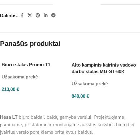
Dalintis:
Panašūs produktai
Biuro stalas Promo T1
Alto kampinis kairinis vadovo
darbo stalas MG-ST-60K
Užsakoma prekė
Užsakoma prekė
213,00
€
840,00
€
Hesa
LT
biuro baldai, baldų gamyba verslui. Projektuojame,
gaminame, pristatome ir montuojame aukštos kokybės biuro bei
įvairius verslo poreikiams pritaikytus baldus.