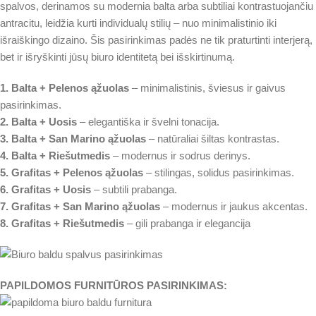
spalvos, derinamos su modernia balta arba subtiliai kontrastuojančiu
antracitu, leidžia kurti individualų stilių – nuo minimalistinio iki
išraiškingo dizaino. Šis pasirinkimas padės ne tik praturtinti interjerą,
bet ir išryškinti jūsų biuro identitetą bei išskirtinumą.
1. Balta + Pelenos ąžuolas
– minimalistinis, šviesus ir gaivus
pasirinkimas.
2. Balta + Uosis
– elegantiška ir švelni tonacija.
3. Balta + San Marino ąžuolas
– natūraliai šiltas kontrastas.
4. Balta + Riešutmedis
– modernus ir sodrus derinys.
5. Grafitas + Pelenos ąžuolas
– stilingas, solidus pasirinkimas.
6. Grafitas + Uosis
– subtili prabanga.
7. Grafitas + San Marino ąžuolas
– modernus ir jaukus akcentas.
8. Grafitas + Riešutmedis
– gili prabanga ir elegancija
PAPILDOMOS FURNITŪROS PASIRINKIMAS: