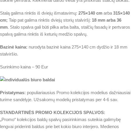
stikline pertvara. Kiekvienai darbo vietai yra priskirtas stalčių blokas.
Stalą galima rinktis iš dviejų išmatavimų:
275×140 cm
arba
315×140
cm;
Taip pat galima rinktis dviejų storių stalviršį:
18 mm arba 36
mm
. Stalo spalva gali būti pilka arba balta, stalčių fasadų ir pertvaros
spalvą galima rinktis iš keturių medžio spalvų.
Bazinė kaina:
nurodyta bazinė kaina 275×140 cm dydžio ir 18 mm
stalviršio.
Surinkimo kaina – 90 Eur
Pristatymas:
populiariausius Promo kolekcijos modelius dažniausiai
turime sandėlyje. Užsakomų modelių pristatymas per 4-6 sav.
STANDARTINĖS PROMO KOLEKCIJOS SPALVOS:
„Promo“ kolekcijos baldų spalvų pasirinkimas suteikia galimybę
lengvai priderinti baldus prie bet kokio biuro interjero. Medienos