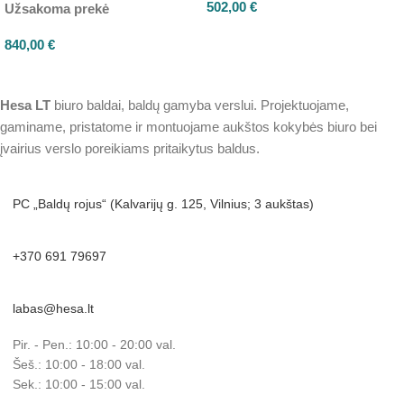
502,00
€
Užsakoma prekė
840,00
€
Hesa
LT
biuro baldai, baldų gamyba verslui. Projektuojame,
gaminame, pristatome ir montuojame aukštos kokybės biuro bei
įvairius verslo poreikiams pritaikytus baldus.
PC „Baldų rojus“ (Kalvarijų g. 125, Vilnius; 3 aukštas)
+370 691 79697
labas@hesa.lt
Pir. - Pen.: 10:00 - 20:00 val.
Šeš.: 10:00 - 18:00 val.
Sek.: 10:00 - 15:00 val.