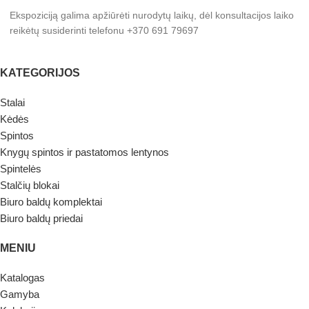
Ekspoziciją galima apžiūrėti nurodytų laikų, dėl konsultacijos laiko
reikėtų susiderinti telefonu +370 691 79697
KATEGORIJOS
Stalai
Kėdės
Spintos
Knygų spintos ir pastatomos lentynos
Spintelės
Stalčių blokai
Biuro baldų komplektai
Biuro baldų priedai
MENIU
Katalogas
Gamyba