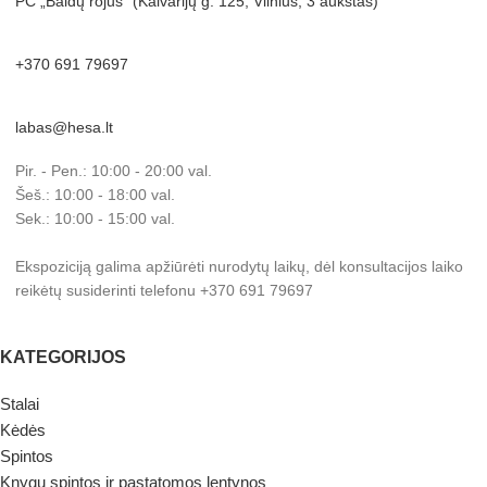
PC „Baldų rojus“ (Kalvarijų g. 125, Vilnius; 3 aukštas)
+370 691 79697
labas@hesa.lt
Pir. - Pen.: 10:00 - 20:00 val.
Šeš.: 10:00 - 18:00 val.
Sek.: 10:00 - 15:00 val.
Ekspoziciją galima apžiūrėti nurodytų laikų, dėl konsultacijos laiko
reikėtų susiderinti telefonu +370 691 79697
KATEGORIJOS
Stalai
Kėdės
Spintos
Knygų spintos ir pastatomos lentynos