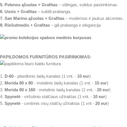
5. Pelenos ąžuolas + Grafitas
– stilingas, solidus pasirinkimas.
6. Uosis + Grafitas
– subtili prabanga.
7. San Marino ąžuolas + Grafitas
– modernus ir jaukus akcentas.
8. Riešutmedis + Grafitas
– gili prabanga ir elegancija
PAPILDOMOS FURNITŪROS PASIRINKIMAS:
1.
D-60
- plastikinis laidų kanalas (1 vnt. -
10 eur
)
2.
Merida 80 x 80
- metalinis laidų kanalas (1 vnt. -
15 eur
)
3.
Merida 80 x 160
- metalinis laidų kanalas (1 vnt. -
20 eur
)
4.
Spynelė
- viršutinio stalčiaus užtraktas (1 vnt. -
10 eur
)
5.
Spynelė
- centrinis visų stalčių užtraktas (1 vnt -
20 eur
)