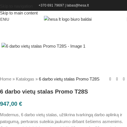
+370 691 79697
|
labas@hesa.lt
Skip to navigation
Skip to main content
ENIU
Home
»
Katalogas
»
6 darbo vietų stalas Promo T28S
6 darbo vietų stalas Promo T28S
947,00
€
Modernus, 6 darbo vietų stalas, užtikrina tvarkingą darbo aplinką ir
patogumą, pertvaros suteikia jaukumo dirbant šešiems asmenims.