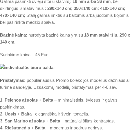
Galima pasrinkti dviejų storių stalviršį:
18 mm arba 36 mm,
bei
skirtingus išmatavimus :
290×140 cm; 350×140 cm; 410×140 cm;
470×140 cm;
Stalą galima rinktis su baltomis arba juodomis kojomis
bei pasirinkta medžio spalva.
Bazinė kaina:
nurodyta bazinė kaina yra su
18 mm stalviršiu, 290 x
140 cm
.
Surinkimo kaina – 45 Eur
Pristatymas:
populiariausius Promo kolekcijos modelius dažniausiai
turime sandėlyje. Užsakomų modelių pristatymas per 4-6 sav.
1. Pelenos ąžuolas + Balta
– minimalistinis, šviesus ir gaivus
pasirinkimas.
2. Uosis
+ Balta
– elegantiška ir švelni tonacija.
3. San Marino ąžuolas + Balta
– natūraliai šiltas kontrastas.
4. Riešutmedis + Balta
– modernus ir sodrus derinys.