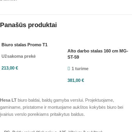
Panašūs produktai
Biuro stalas Promo T1
Alto darbo stalas 160 cm MG-
Užsakoma prekė
ST-59
213,00
€
1 turime
381,00
€
Hesa
LT
biuro baldai, baldų gamyba verslui. Projektuojame,
gaminame, pristatome ir montuojame aukštos kokybės biuro bei
įvairius verslo poreikiams pritaikytus baldus.