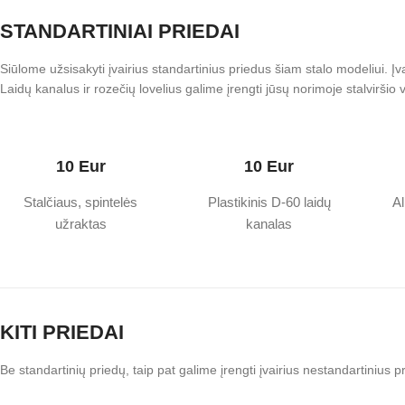
STANDARTINIAI PRIEDAI
Siūlome užsisakyti įvairius standartinius priedus šiam stalo modeliui. Įva
Laidų kanalus ir rozečių lovelius galime įrengti jūsų norimoje stalviršio v
10 Eur
10 Eur
Stalčiaus, spintelės
Plastikinis D-60 laidų
Al
užraktas
kanalas
KITI PRIEDAI
Be standartinių priedų, taip pat galime įrengti įvairius nestandartiniu