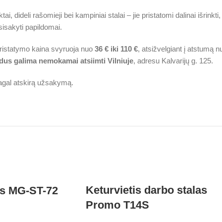
, dideli rašomieji bei kampiniai stalai – jie pristatomi dalinai išrinkti,
isakyti papildomai.
pristatymo kaina svyruoja nuo
36 € iki 110 €
, atsižvelgiant į atstumą 
dus galima nemokamai atsiimti Vilniuje
, adresu Kalvarijų g. 125.
agal atskirą užsakymą.
Keturvietis darbo stalas
lis MG-ST-72
Promo T14S