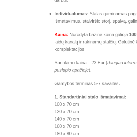
darbui.
Individualumas:
Stalas gaminamas pagal 
išmatavimus, stalviršio storį, spalvą, gal
Kaina:
Nurodyta bazinė kaina galioja
100
laidų kanalų ir rakinamų stalčių. Galutinė
komplektacijos.
Surinkimo kaina – 23 Eur (
daugiau inform
puslapio apačioje
).
Gamybos terminas 5-7 savaitės.
1. Standartiniai stalo išmatavimai:
100 x 70 cm
120 x 70 cm
140 x 70 cm
160 x 70 cm
180 x 80 cm