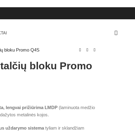
TAI
lčių bloku Promo Q4S
stalčių bloku Promo
ota, lengvai prižiūrima LMDP
(laminuota medžio
du dažytos metalinės kojos.
us uždarymo sistema
tyliam ir sklandžiam