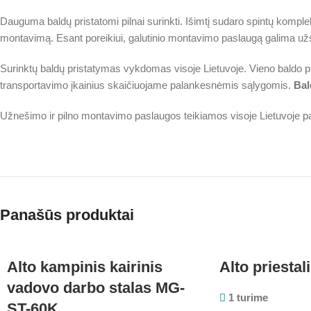
Dauguma baldų pristatomi pilnai surinkti. Išimtį sudaro spintų komplektai
montavimą. Esant poreikiui, galutinio montavimo paslaugą galima užs
Surinktų baldų pristatymas vykdomas visoje Lietuvoje. Vieno baldo 
transportavimo įkainius skaičiuojame palankesnėmis sąlygomis.
Bal
Užnešimo ir pilno montavimo paslaugos teikiamos visoje Lietuvoje p
Panašūs produktai
Alto kampinis kairinis
Alto priesta
vadovo darbo stalas MG-
1 turime
ST-60K