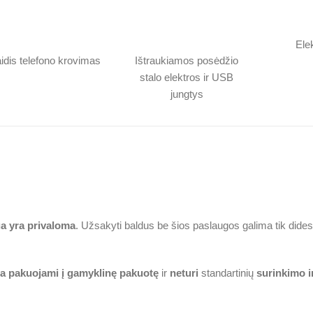
Ele
idis telefono krovimas
Ištraukiamos posėdžio
stalo elektros ir USB
jungtys
a yra privaloma
. Užsakyti baldus be šios paslaugos galima tik dide
a pakuojami į gamyklinę pakuotę
ir
neturi
standartinių
surinkimo i