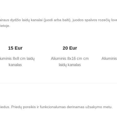
iraus dydžio laidų kanalai (juodi arba balti), juodos spalvos rozečių lovel
ietoje.
15 Eur
20 Eur
iuminis 8x8 cm laidų
Aliuminis 8x16 cm cm
Aliumini
kanalas
laidų kanalas
s priedus. Priedų poreikis ir funkcionalumas derinamas užsakymo metu.