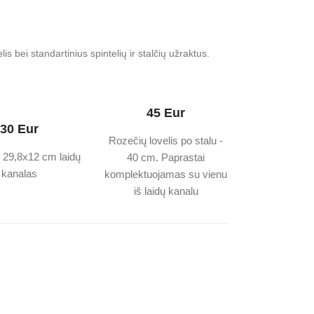
is bei standartinius spintelių ir stalčių užraktus.
45 Eur
30 Eur
Rozečių lovelis po stalu -
s 29,8x12 cm laidų
40 cm. Paprastai
kanalas
komplektuojamas su vienu
iš laidų kanalu