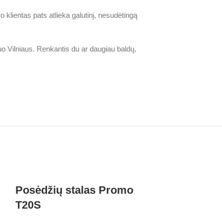
 o klientas pats atlieka galutinį, nesudėtingą
nuo Vilniaus. Renkantis du ar daugiau baldų,
Posėdžių stalas Promo
Posėdžių 
T20S
T270