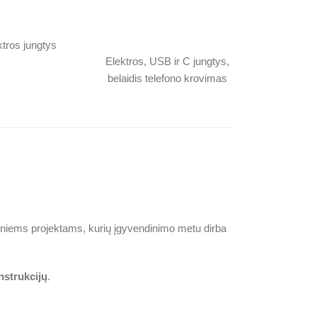
ktros jungtys
Elektros, USB ir C jungtys,
belaidis telefono krovimas
sniems projektams, kurių įgyvendinimo metu dirba
nstrukcijų
.