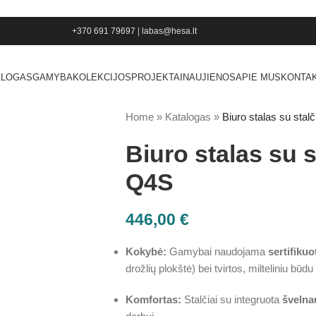
+370 691 79697
|
labas@hesa.lt
ALOGAS
GAMYBA
KOLEKCIJOS
PROJEKTAI
NAUJIENOS
APIE MUS
KONTAK
Home
»
Katalogas
»
Biuro stalas su sta
Biuro stalas su 
Q4S
446,00
€
Kokybė:
Gamybai naudojama
sertifiku
drožlių plokštė) bei tvirtos, milteliniu bū
Komfortas:
Stalčiai su integruota
švelna