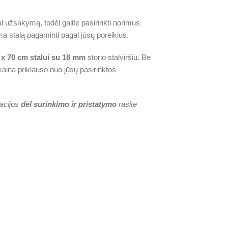
užsakymą, todėl galite pasirinkti norimus
ima stalą pagaminti pagal jūsų poreikius.
 x 70 cm stalui su 18 mm
storio stalviršiu. Be
 kaina priklauso nuo jūsų pasirinktos
acijos
dėl surinkimo ir pristatymo
rasite