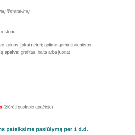
inių išmatavimų.
m storio.
va kainos įtakai neturi; galima gaminti vientisos
jų spalva:
grafitas, balta arba juoda)
s
(žiūrėti puslapio apačioje)
ms pateiksime pasiūlymą per 1 d.d.