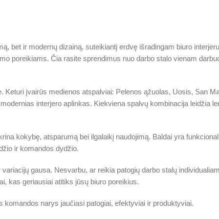
ą, bet ir modernų dizainą, suteikiantį erdvę išradingam biuro interjer
avimo poreikiams. Čia rasite sprendimus nuo darbo stalo vienam darbuoto
ve. Keturi įvairūs medienos atspalviai: Pelenos ąžuolas, Uosis, San Ma
modernias interjero aplinkas. Kiekviena spalvų kombinacija leidžia lengv
ikrina kokybę, atsparumą bei ilgalaikį naudojimą. Baldai yra funkciona
žio ir komandos dydžio.
 ir variacijų gausa. Nesvarbu, ar reikia patogių darbo stalų individual
kas geriausiai atitiks jūsų biuro poreikius.
 komandos narys jaučiasi patogiai, efektyviai ir produktyviai.