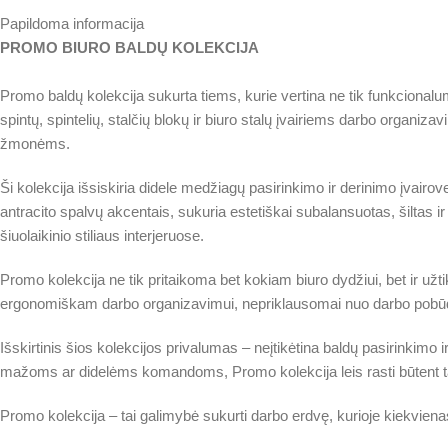
Papildoma informacija
PROMO BIURO BALDŲ KOLEKCIJA
Promo baldų kolekcija sukurta tiems, kurie vertina ne tik funkcionalum
spintų, spintelių, stalčių blokų ir biuro stalų įvairiems darbo organiz
žmonėms.
Ši kolekcija išsiskiria didele medžiagų pasirinkimo ir derinimo įvairo
antracito spalvų akcentais, sukuria estetiškai subalansuotas, šiltas ir 
šiuolaikinio stiliaus interjeruose.
Promo kolekcija ne tik pritaikoma bet kokiam biuro dydžiui, bet ir užt
ergonomiškam darbo organizavimui, nepriklausomai nuo darbo pobūd
Išskirtinis šios kolekcijos privalumas – neįtikėtina baldų pasirinkimo
mažoms ar didelėms komandoms, Promo kolekcija leis rasti būtent tai, 
Promo kolekcija – tai galimybė sukurti darbo erdvę, kurioje kiekvienas