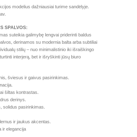
cijos modelius dažniausiai turime sandėlyje.
av.
S SPALVOS:
mas suteikia galimybę lengvai priderinti baldus
palvos, derinamos su modernia balta arba subtiliai
ividualų stilių – nuo minimalistinio iki išraiškingo
tinti interjerą, bet ir išryškinti jūsų biuro
nis, šviesus ir gaivus pasirinkimas.
nacija.
ai šiltas kontrastas.
drus derinys.
s, solidus pasirinkimas.
rnus ir jaukus akcentas.
 ir elegancija