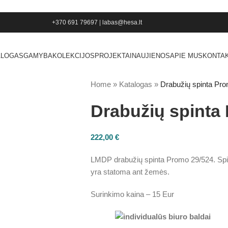
+370 691 79697
|
labas@hesa.lt
ALOGAS
GAMYBA
KOLEKCIJOS
PROJEKTAI
NAUJIENOS
APIE MUS
KONTAK
Home
»
Katalogas
»
Drabužių spinta Pr
Drabužių spinta
222,00
€
LMDP drabužių spinta Promo 29/524. Spint
yra statoma ant žemės.
Surinkimo kaina – 15 Eur