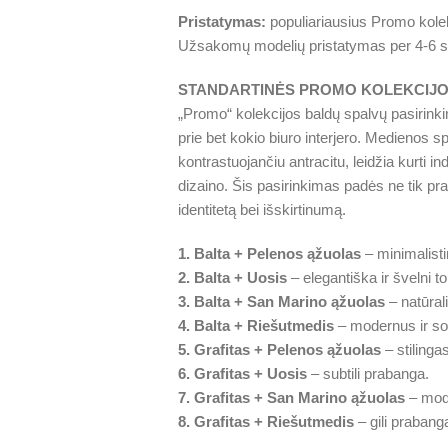
Pristatymas:
populiariausius Promo kolek
Užsakomų modelių pristatymas per 4-6 s
STANDARTINĖS PROMO KOLEKCIJO
„Promo“ kolekcijos baldų spalvų pasirinki
prie bet kokio biuro interjero. Medienos s
kontrastuojančiu antracitu, leidžia kurti ind
dizaino. Šis pasirinkimas padės ne tik pratur
identitetą bei išskirtinumą.
1. Balta + Pelenos ąžuolas
– minimalisti
2. Balta + Uosis
– elegantiška ir švelni to
3. Balta + San Marino ąžuolas
– natūrali
4. Balta + Riešutmedis
– modernus ir so
5. Grafitas + Pelenos ąžuolas
– stilinga
6. Grafitas + Uosis
– subtili prabanga.
7. Grafitas + San Marino ąžuolas
– mode
8. Grafitas + Riešutmedis
– gili prabanga