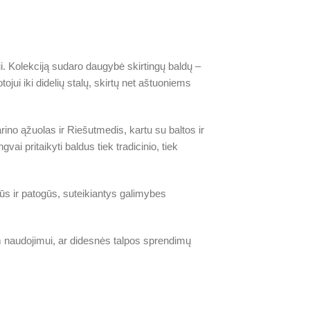
ui. Kolekciją sudaro daugybė skirtingų baldų –
jui iki didelių stalų, skirtų net aštuoniems
rino ąžuolas ir Riešutmedis, kartu su baltos ir
ai pritaikyti baldus tiek tradicinio, tiek
lūs ir patogūs, suteikiantys galimybes
iam naudojimui, ar didesnės talpos sprendimų