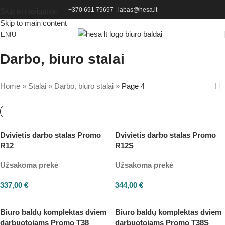
+370 691 79697
|
labas@hesa.lt
Skip to navigation
Skip to main content
ENIU
Darbo, biuro stalai
Home
»
Stalai
»
Darbo, biuro stalai
»
Page 4
Dvivietis darbo stalas Promo
Dvivietis darbo stalas Promo
R12
R12S
Užsakoma prekė
Užsakoma prekė
337,00
€
344,00
€
Biuro baldų komplektas dviem
Biuro baldų komplektas dviem
darbuotojams Promo T38
darbuotojams Promo T38S