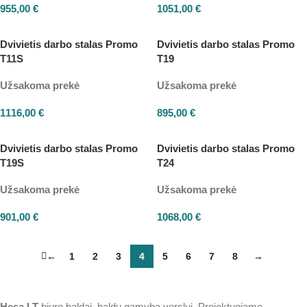
955,00
€
1051,00
€
Dvivietis darbo stalas Promo
Dvivietis darbo stalas Promo
T11S
T19
Užsakoma prekė
Užsakoma prekė
1116,00
€
895,00
€
Dvivietis darbo stalas Promo
Dvivietis darbo stalas Promo
T19S
T24
Užsakoma prekė
Užsakoma prekė
901,00
€
1068,00
€
←
1
2
3
4
5
6
7
8
→
Hesa
LT
biuro baldai, baldų gamyba verslui. Projektuojame,