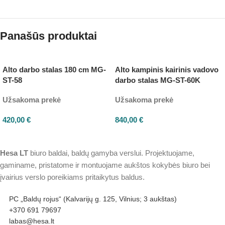
Panašūs produktai
Alto darbo stalas 180 cm MG-
Alto kampinis kairinis vadovo
ST-58
darbo stalas MG-ST-60K
Užsakoma prekė
Užsakoma prekė
420,00
€
840,00
€
Hesa
LT
biuro baldai, baldų gamyba verslui. Projektuojame,
gaminame, pristatome ir montuojame aukštos kokybės biuro bei
įvairius verslo poreikiams pritaikytus baldus.
PC „Baldų rojus“ (Kalvarijų g. 125, Vilnius; 3 aukštas)
+370 691 79697
labas@hesa.lt