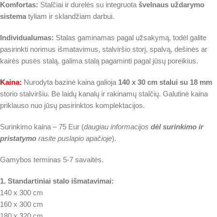
Komfortas:
Stalčiai ir durelės su integruota
švelnaus uždarymo
sistema
tyliam ir sklandžiam darbui.
Individualumas:
Stalas gaminamas pagal užsakymą, todėl galite
pasirinkti norimus išmatavimus, stalviršio storį, spalvą, dešinės ar
kairės pusės stalą, galima stalą pagaminti pagal jūsų poreikius.
Kaina:
Nurodyta bazinė kaina galioja
140 x 30 cm stalui su 18 mm
storio stalviršiu. Be laidų kanalų ir rakinamų stalčių. Galutinė kaina
priklauso nuo jūsų pasirinktos komplektacijos.
Surinkimo kaina – 75 Eur (
daugiau informacijos
dėl surinkimo ir
pristatymo
rasite puslapio apačioje
).
Gamybos terminas 5-7 savaitės.
1. Standartiniai stalo išmatavimai:
140 x 300 cm
160 x 300 cm
180 x 320 cm