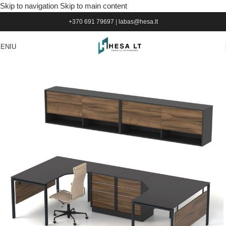
Skip to navigation
Skip to main content
+370 691 79697
|
labas@hesa.lt
ENIU