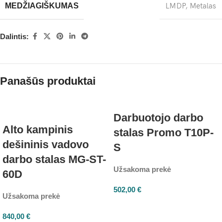
MEDŽIAGIŠKUMAS
LMDP
,
Metalas
Dalintis:
Panašūs produktai
Darbuotojo darbo
Alto kampinis
stalas Promo T10P-
dešininis vadovo
S
darbo stalas MG-ST-
Užsakoma prekė
60D
502,00
€
Užsakoma prekė
840,00
€