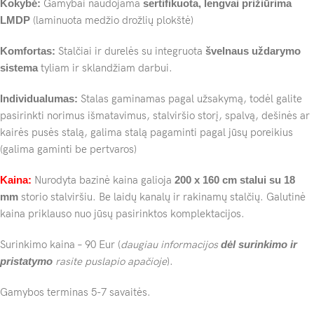
Kokybė:
Gamybai naudojama
sertifikuota, lengvai prižiūrima
LMDP
(laminuota medžio drožlių plokštė)
Komfortas:
Stalčiai ir durelės su integruota
švelnaus uždarymo
sistema
tyliam ir sklandžiam darbui.
Individualumas:
Stalas gaminamas pagal užsakymą, todėl galite
pasirinkti norimus išmatavimus, stalviršio storį, spalvą, dešinės ar
kairės pusės stalą, galima stalą pagaminti pagal jūsų poreikius
(galima gaminti be pertvaros)
Kaina:
Nurodyta bazinė kaina galioja
200 x 160 cm stalui su 18
mm
storio stalviršiu. Be laidų kanalų ir rakinamų stalčių. Galutinė
kaina priklauso nuo jūsų pasirinktos komplektacijos.
Surinkimo kaina – 90 Eur (
daugiau informacijos
dėl surinkimo ir
pristatymo
rasite puslapio apačioje
).
Gamybos terminas 5-7 savaitės.