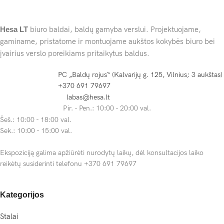
Hesa
LT
biuro baldai, baldų gamyba verslui. Projektuojame,
gaminame, pristatome ir montuojame aukštos kokybės biuro bei
įvairius verslo poreikiams pritaikytus baldus.
PC „Baldų rojus“ (Kalvarijų g. 125, Vilnius; 3 aukštas)
+370 691 79697
labas@hesa.lt
Pir. - Pen.: 10:00 - 20:00 val.
Šeš.: 10:00 - 18:00 val.
Sek.: 10:00 - 15:00 val.
Ekspoziciją galima apžiūrėti nurodytų laikų, dėl konsultacijos laiko
reikėtų susiderinti telefonu +370 691 79697
Kategorijos
Stalai