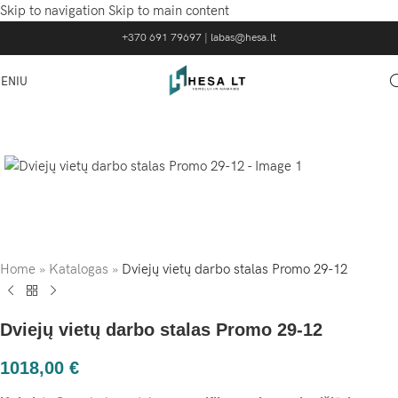
Skip to navigation
Skip to main content
+370 691 79697
|
labas@hesa.lt
ENIU
Home
»
Katalogas
»
Dviejų vietų darbo stalas Promo 29-12
Dviejų vietų darbo stalas Promo 29-12
1018,00
€