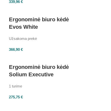
339,96
€
Ergonominė biuro kėdė
Evos White
Užsakoma prekė
366,90
€
Ergonominė biuro kėdė
Solium Executive
1 turime
275,75
€