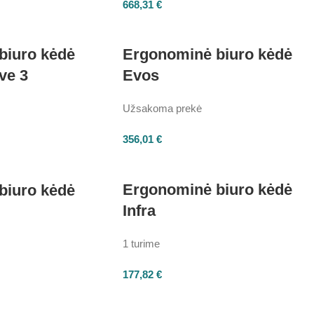
668,31
€
biuro kėdė
Ergonominė biuro kėdė
ve 3
Evos
Užsakoma prekė
356,01
€
Ergonominė biuro kėdė
biuro kėdė
Infra
1 turime
177,82
€