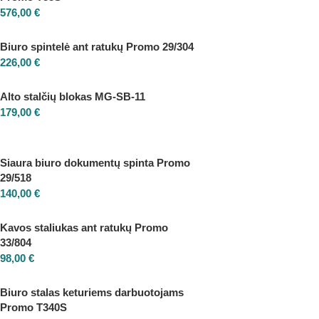
576,00
€
Biuro spintelė ant ratukų Promo 29/304
226,00
€
Alto stalčių blokas MG-SB-11
179,00
€
Siaura biuro dokumentų spinta Promo
29/518
140,00
€
Kavos staliukas ant ratukų Promo
33/804
98,00
€
Biuro stalas keturiems darbuotojams
Promo T340S