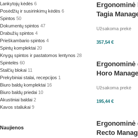
Lankytojų kėdės
6
Ergonominė 
Posėdžių ir susirinkimų kėdės
6
Tagia Manag
Spintos
50
Dokumentų spintos
47
Užsakoma prekė
Drabužių spintos
4
Prieškambario spintos
4
357,54
€
Spintų komplektai
20
Knygų spintos ir pastatomos lentynos
28
Spintelės
60
Ergonominė 
Stalčių blokai
11
Horo Manage
Prekybiniai stalai, recepcijos
1
Biuro baldų komplektai
16
Užsakoma prekė
Biuro baldų priedai
10
Akustiniai baldai
2
195,44
€
Kavos staliukai
9
Ergonominė 
Naujienos
Recto Manag