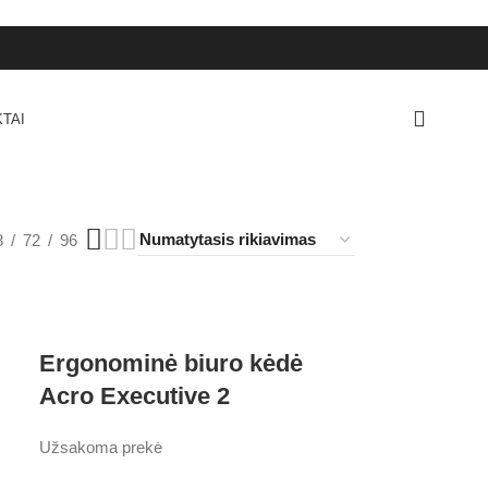
TAI
8
72
96
Ergonominė biuro kėdė
Acro Executive 2
Užsakoma prekė