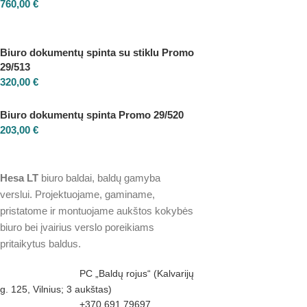
760,00
€
Biuro dokumentų spinta su stiklu Promo
29/513
320,00
€
Biuro dokumentų spinta Promo 29/520
203,00
€
Hesa
LT
biuro baldai, baldų gamyba
verslui. Projektuojame, gaminame,
pristatome ir montuojame aukštos kokybės
biuro bei įvairius verslo poreikiams
pritaikytus baldus.
PC „Baldų rojus“ (Kalvarijų
g. 125, Vilnius; 3 aukštas)
+370 691 79697