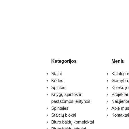
Kategorijos
Meniu
Stalai
Kataloga
Kėdės
Gamyba
Spintos
Kolekcijo
Knygų spintos ir
Projektai
pastatomos lentynos
Naujieno
Spintelės
Apie mu
Stalčių blokai
Kontaktai
Biuro baldų komplektai
Biuro baldų priedai