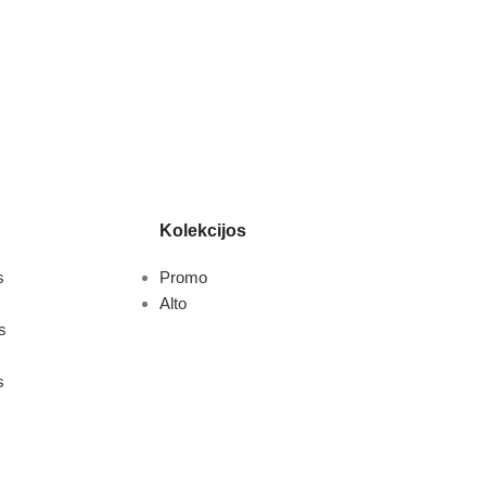
Kolekcijos
s
Promo
Alto
s
s
s