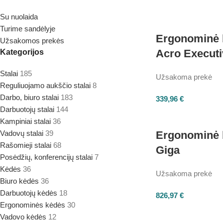
Su nuolaida
Turime sandėlyje
Ergonominė 
Užsakomos prekės
Acro Executi
Kategorijos
Stalai
185
Užsakoma prekė
Reguliuojamo aukščio stalai
8
Darbo, biuro stalai
183
339,96
€
Darbuotojų stalai
144
Kampiniai stalai
36
Vadovų stalai
39
Ergonominė 
Rašomieji stalai
68
Giga
Posėdžių, konferencijų stalai
7
Kėdės
36
Užsakoma prekė
Biuro kėdės
36
Darbuotojų kėdės
18
826,97
€
Ergonominės kėdės
30
Vadovo kėdės
12