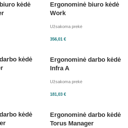
biuro kėdė
Ergonominė biuro kėdė
er
Work
Užsakoma prekė
356,01
€
darbo kėdė
Ergonominė darbo kėdė
r
Infra A
Užsakoma prekė
181,03
€
darbo kėdė
Ergonominė darbo kėdė
er
Torus Manager