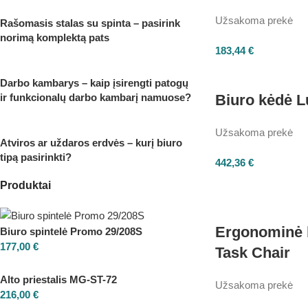
Užsakoma prekė
Rašomasis stalas su spinta – pasirink
norimą komplektą pats
183,44
€
Darbo kambarys – kaip įsirengti patogų
ir funkcionalų darbo kambarį namuose?
Biuro kėdė 
Užsakoma prekė
Atviros ar uždaros erdvės – kurį biuro
tipą pasirinkti?
442,36
€
Produktai
Ergonominė 
Biuro spintelė Promo 29/208S
177,00
€
Task Chair
Alto priestalis MG-ST-72
Užsakoma prekė
216,00
€