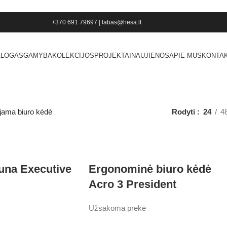
+370 691 79697
|
labas@hesa.lt
ALOGAS
GAMYBA
KOLEKCIJOS
PROJEKTAI
NAUJIENOS
APIE MUS
KONTAK
jama biuro kėdė
Rodyti
24
4
una Executive
Ergonominė biuro kėdė
Acro 3 President
Užsakoma prekė