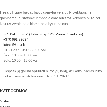
Hesa
LT
biuro baldai, baldų gamyba verslui. Projektuojame,
gaminame, pristatome ir montuojame aukštos kokybės biuro bei
įvairius verslo poreikiams pritaikytus baldus.
PC „Baldų rojus“ (Kalvarijų g. 125, Vilnius; 3 aukštas)
+370 691 79697
labas@hesa.lt
Pir. - Pen.: 10:00 - 20:00 val.
Šeš.: 10:00 - 18:00 val.
Sek.: 10:00 - 15:00 val.
Ekspoziciją galima apžiūrėti nurodytų laikų, dėl konsultacijos laiko
reikėtų susiderinti telefonu +370 691 79697
KATEGORIJOS
Stalai
Kėdės