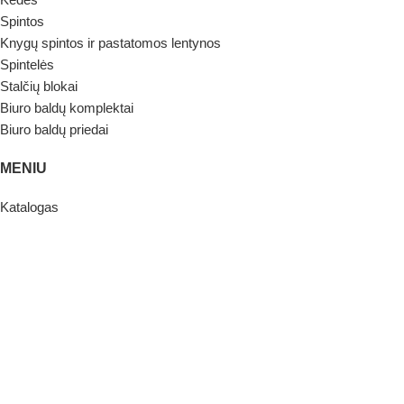
Spintos
Knygų spintos ir pastatomos lentynos
Spintelės
Stalčių blokai
Biuro baldų komplektai
Biuro baldų priedai
MENIU
Katalogas
Gamyba
Kolekcijos
Projektai
Naujienos
Apie mus
Kontaktai
KOLEKCIJOS