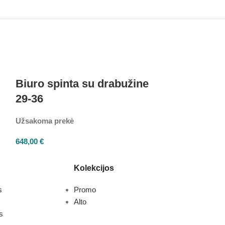
Biuro spinta su drabužine
Biuro spin
29-36
29-36S
Užsakoma prekė
Užsakoma prek
648,00
€
736,00
€
Kolekcijos
s
Promo
Alto
s