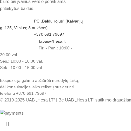
biuro bei įvairius verslo poreikiams
pritaikytus baldus.
PC „Baldų rojus“ (Kalvarijų
g. 125, Vilnius; 3 aukštas)
+370 691 79697
labas@hesa.lt
Pir. - Pen.: 10:00 -
20:00 val.
Šeš.: 10:00 - 18:00 val.
Sek.: 10:00 - 15:00 val.
Ekspoziciją galima apžiūrėti nurodytų laikų,
dėl konsultacijos laiko reikėtų susiderinti
telefonu +370 691 79697
© 2019-2025 UAB „Hesa LT“ | Be UAB „Hesa LT“ sutikimo draudžiama ko