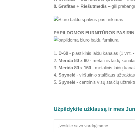
8. Grafitas + Riešutmedis
– gili prabanga
PAPILDOMOS FURNITŪROS PASIRIN
1.
D-60
- plastikinis laidų kanalas (1 vnt. 
2.
Merida 80 x 80
- metalinis laidų kanala
3.
Merida 80 x 160
- metalinis laidų kanal
4.
Spynelė
- viršutinio stalčiaus užtraktas
5.
Spynelė
- centrinis visų stalčių užtrakt
Užpildykite užklausą ir mes Ju