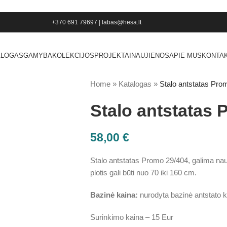
+370 691 79697
|
labas@hesa.lt
ALOGAS
GAMYBA
KOLEKCIJOS
PROJEKTAI
NAUJIENOS
APIE MUS
KONTAK
Home
»
Katalogas
»
Stalo antstatas Pro
Stalo antstatas 
58,00
€
Stalo antstatas Promo 29/404, galima naud
plotis gali būti nuo 70 iki 160 cm.
Bazinė kaina:
nurodyta bazinė antstato k
Surinkimo kaina – 15 Eur