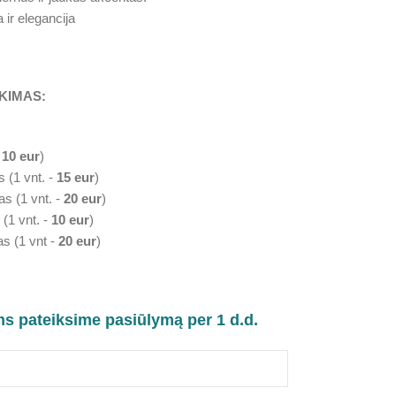
 ir elegancija
KIMAS:
-
10 eur
)
s (1 vnt. -
15 eur
)
as (1 vnt. -
20 eur
)
 (1 vnt. -
10 eur
)
as (1 vnt -
20 eur
)
ms pateiksime pasiūlymą per 1 d.d.