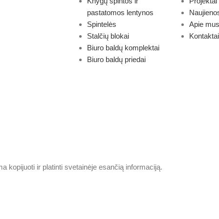
Knygų spintos ir
Projektai
pastatomos lentynos
Naujieno
Spintelės
Apie mu
Stalčių blokai
Kontaktai
Biuro baldų komplektai
Biuro baldų priedai
pijuoti ir platinti svetainėje esančią informaciją.