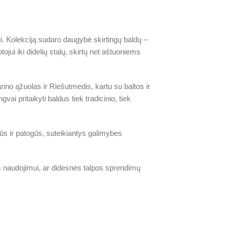
ui. Kolekciją sudaro daugybė skirtingų baldų –
jui iki didelių stalų, skirtų net aštuoniems
rino ąžuolas ir Riešutmedis, kartu su baltos ir
ai pritaikyti baldus tiek tradicinio, tiek
lūs ir patogūs, suteikiantys galimybes
iam naudojimui, ar didesnės talpos sprendimų