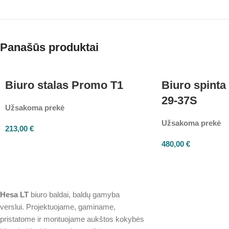
Panašūs produktai
Biuro stalas Promo T1
Biuro spinta
29-37S
Užsakoma prekė
Užsakoma prekė
213,00
€
480,00
€
Hesa
LT
biuro baldai, baldų gamyba
verslui. Projektuojame, gaminame,
pristatome ir montuojame aukštos kokybės