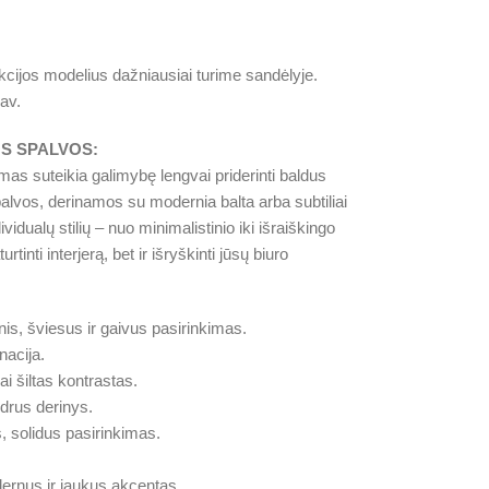
cijos modelius dažniausiai turime sandėlyje.
av.
S SPALVOS:
mas suteikia galimybę lengvai priderinti baldus
palvos, derinamos su modernia balta arba subtiliai
ividualų stilių – nuo minimalistinio iki išraiškingo
tinti interjerą, bet ir išryškinti jūsų biuro
nis, šviesus ir gaivus pasirinkimas.
nacija.
ai šiltas kontrastas.
drus derinys.
s, solidus pasirinkimas.
rnus ir jaukus akcentas.