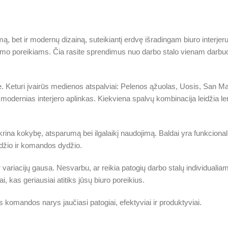
ą, bet ir modernų dizainą, suteikiantį erdvę išradingam biuro interjer
avimo poreikiams. Čia rasite sprendimus nuo darbo stalo vienam darbuoto
ve. Keturi įvairūs medienos atspalviai: Pelenos ąžuolas, Uosis, San Ma
modernias interjero aplinkas. Kiekviena spalvų kombinacija leidžia lengv
ikrina kokybę, atsparumą bei ilgalaikį naudojimą. Baldai yra funkciona
žio ir komandos dydžio.
 ir variacijų gausa. Nesvarbu, ar reikia patogių darbo stalų individual
kas geriausiai atitiks jūsų biuro poreikius.
 komandos narys jaučiasi patogiai, efektyviai ir produktyviai.