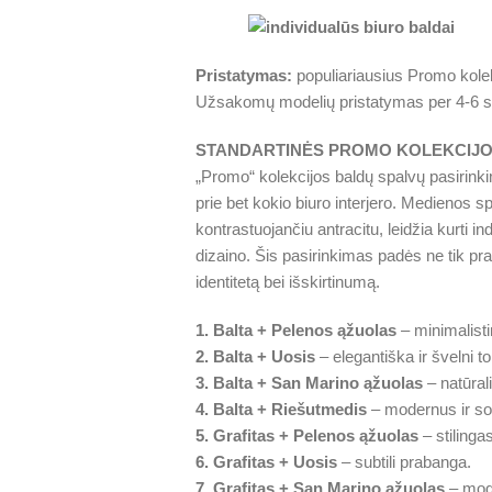
Pristatymas:
populiariausius Promo kolek
Užsakomų modelių pristatymas per 4-6 s
STANDARTINĖS PROMO KOLEKCIJO
„Promo“ kolekcijos baldų spalvų pasirinki
prie bet kokio biuro interjero. Medienos s
kontrastuojančiu antracitu, leidžia kurti ind
dizaino. Šis pasirinkimas padės ne tik pratur
identitetą bei išskirtinumą.
1. Balta + Pelenos ąžuolas
– minimalisti
2. Balta + Uosis
– elegantiška ir švelni to
3. Balta + San Marino ąžuolas
– natūrali
4. Balta + Riešutmedis
– modernus ir so
5. Grafitas + Pelenos ąžuolas
– stilinga
6. Grafitas + Uosis
– subtili prabanga.
7. Grafitas + San Marino ąžuolas
– mode