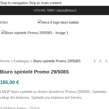
Skip to navigation
Skip to main content
+370 691 79697
|
labas@hesa.lt
ENIU
Home
»
Katalogas
»
Biuro spintelė Promo 29/508S
Biuro spintelė Promo 29/508S
185,00
€
LMDP biuro spintelė su dviem durelėmis Promo 29/508S. Spintelės
viduje dvi lentynos. Spintelė yra statoma ant žemės.
Surinkimo kaina – 15 Eur