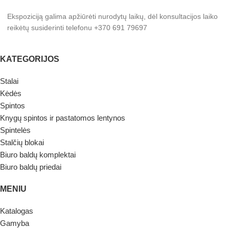
Ekspoziciją galima apžiūrėti nurodytų laikų, dėl konsultacijos laiko
reikėtų susiderinti telefonu +370 691 79697
KATEGORIJOS
Stalai
Kėdės
Spintos
Knygų spintos ir pastatomos lentynos
Spintelės
Stalčių blokai
Biuro baldų komplektai
Biuro baldų priedai
MENIU
Katalogas
Gamyba