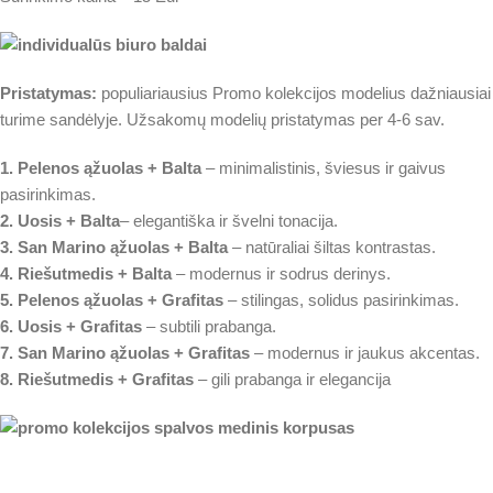
Pristatymas:
populiariausius Promo kolekcijos modelius dažniausiai
turime sandėlyje. Užsakomų modelių pristatymas per 4-6 sav.
1. Pelenos ąžuolas + Balta
– minimalistinis, šviesus ir gaivus
pasirinkimas.
2. Uosis
+ Balta
– elegantiška ir švelni tonacija.
3. San Marino ąžuolas + Balta
– natūraliai šiltas kontrastas.
4. Riešutmedis + Balta
– modernus ir sodrus derinys.
5. Pelenos ąžuolas + Grafitas
– stilingas, solidus pasirinkimas.
6. Uosis + Grafitas
– subtili prabanga.
7. San Marino ąžuolas + Grafitas
– modernus ir jaukus akcentas.
8. Riešutmedis + Grafitas
– gili prabanga ir elegancija