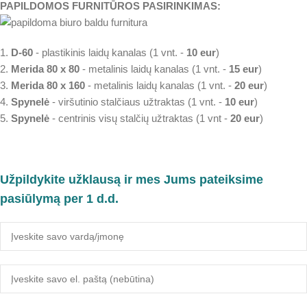
PAPILDOMOS FURNITŪROS PASIRINKIMAS:
1.
D-60
- plastikinis laidų kanalas (1 vnt. -
10 eur
)
2.
Merida 80 x 80
- metalinis laidų kanalas (1 vnt. -
15 eur
)
3.
Merida 80 x 160
- metalinis laidų kanalas (1 vnt. -
20 eur
)
4.
Spynelė
- viršutinio stalčiaus užtraktas (1 vnt. -
10 eur
)
5.
Spynelė
- centrinis visų stalčių užtraktas (1 vnt -
20 eur
)
Užpildykite užklausą ir mes Jums pateiksime
pasiūlymą per 1 d.d.