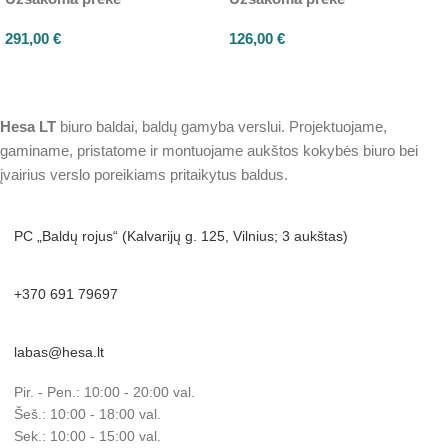
291,00
€
126,00
€
Hesa
LT
biuro baldai, baldų gamyba verslui. Projektuojame,
gaminame, pristatome ir montuojame aukštos kokybės biuro bei
įvairius verslo poreikiams pritaikytus baldus.
PC „Baldų rojus“ (Kalvarijų g. 125, Vilnius; 3 aukštas)
+370 691 79697
labas@hesa.lt
Pir. - Pen.: 10:00 - 20:00 val.
Šeš.: 10:00 - 18:00 val.
Sek.: 10:00 - 15:00 val.