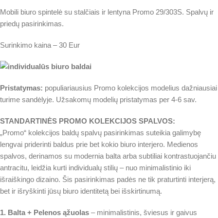
Mobili biuro spintelė su stalčiais ir lentyna Promo 29/303S. Spalvų ir
priedų pasirinkimas.
Surinkimo kaina – 30 Eur
Pristatymas:
populiariausius Promo kolekcijos modelius dažniausiai
turime sandėlyje. Užsakomų modelių pristatymas per 4-6 sav.
STANDARTINĖS PROMO KOLEKCIJOS SPALVOS:
„Promo“ kolekcijos baldų spalvų pasirinkimas suteikia galimybę
lengvai priderinti baldus prie bet kokio biuro interjero. Medienos
spalvos, derinamos su modernia balta arba subtiliai kontrastuojančiu
antracitu, leidžia kurti individualų stilių – nuo minimalistinio iki
išraiškingo dizaino. Šis pasirinkimas padės ne tik praturtinti interjerą,
bet ir išryškinti jūsų biuro identitetą bei išskirtinumą.
1. Balta + Pelenos ąžuolas
– minimalistinis, šviesus ir gaivus