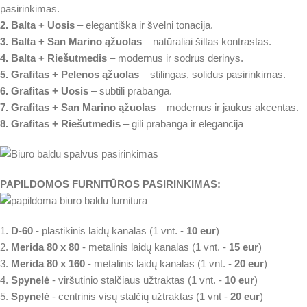
pasirinkimas.
2. Balta + Uosis
– elegantiška ir švelni tonacija.
3. Balta + San Marino ąžuolas
– natūraliai šiltas kontrastas.
4. Balta + Riešutmedis
– modernus ir sodrus derinys.
5. Grafitas + Pelenos ąžuolas
– stilingas, solidus pasirinkimas.
6. Grafitas + Uosis
– subtili prabanga.
7. Grafitas + San Marino ąžuolas
– modernus ir jaukus akcentas.
8. Grafitas + Riešutmedis
– gili prabanga ir elegancija
PAPILDOMOS FURNITŪROS PASIRINKIMAS:
1.
D-60
- plastikinis laidų kanalas (1 vnt. -
10 eur
)
2.
Merida 80 x 80
- metalinis laidų kanalas (1 vnt. -
15 eur
)
3.
Merida 80 x 160
- metalinis laidų kanalas (1 vnt. -
20 eur
)
4.
Spynelė
- viršutinio stalčiaus užtraktas (1 vnt. -
10 eur
)
5.
Spynelė
- centrinis visų stalčių užtraktas (1 vnt -
20 eur
)