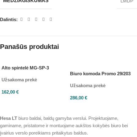
MEDŽIAGIŠKUMAS
LMDP
Dalintis:
Panašūs produktai
Alto spintelė MG-SP-3
Biuro komoda Promo 29/203
Užsakoma prekė
Užsakoma prekė
162,00
€
286,00
€
Hesa
LT
biuro baldai, baldų gamyba verslui. Projektuojame,
gaminame, pristatome ir montuojame aukštos kokybės biuro bei
įvairius verslo poreikiams pritaikytus baldus.