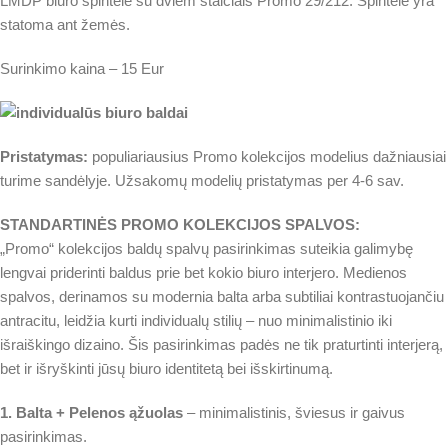
LMDP biuro spintelė su dviem stalčiais Promo 29/212. Spintelė yra
statoma ant žemės.
Surinkimo kaina – 15 Eur
Pristatymas:
populiariausius Promo kolekcijos modelius dažniausiai
turime sandėlyje. Užsakomų modelių pristatymas per 4-6 sav.
STANDARTINĖS PROMO KOLEKCIJOS SPALVOS:
„Promo“ kolekcijos baldų spalvų pasirinkimas suteikia galimybę
lengvai priderinti baldus prie bet kokio biuro interjero. Medienos
spalvos, derinamos su modernia balta arba subtiliai kontrastuojančiu
antracitu, leidžia kurti individualų stilių – nuo minimalistinio iki
išraiškingo dizaino. Šis pasirinkimas padės ne tik praturtinti interjerą,
bet ir išryškinti jūsų biuro identitetą bei išskirtinumą.
1. Balta + Pelenos ąžuolas
– minimalistinis, šviesus ir gaivus
pasirinkimas.