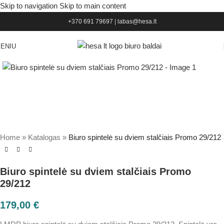
Skip to navigation
Skip to main content
+370 691 79697
|
labas@hesa.lt
ENIU
Home
»
Katalogas
»
Biuro spintelė su dviem stalčiais Promo 29/212
Biuro spintelė su dviem stalčiais Promo
29/212
179,00
€