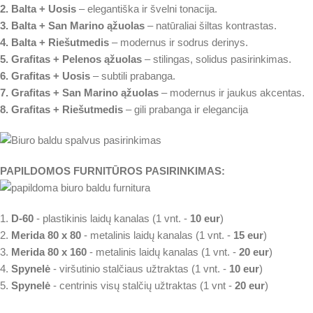
2. Balta + Uosis
– elegantiška ir švelni tonacija.
3. Balta + San Marino ąžuolas
– natūraliai šiltas kontrastas.
4. Balta + Riešutmedis
– modernus ir sodrus derinys.
5. Grafitas + Pelenos ąžuolas
– stilingas, solidus pasirinkimas.
6. Grafitas + Uosis
– subtili prabanga.
7. Grafitas + San Marino ąžuolas
– modernus ir jaukus akcentas.
8. Grafitas + Riešutmedis
– gili prabanga ir elegancija
PAPILDOMOS FURNITŪROS PASIRINKIMAS:
1.
D-60
- plastikinis laidų kanalas (1 vnt. -
10 eur
)
2.
Merida 80 x 80
- metalinis laidų kanalas (1 vnt. -
15 eur
)
3.
Merida 80 x 160
- metalinis laidų kanalas (1 vnt. -
20 eur
)
4.
Spynelė
- viršutinio stalčiaus užtraktas (1 vnt. -
10 eur
)
5.
Spynelė
- centrinis visų stalčių užtraktas (1 vnt -
20 eur
)