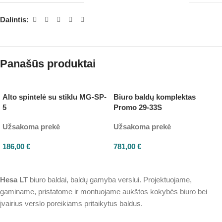
Dalintis:
Panašūs produktai
Alto spintelė su stiklu MG-SP-
Biuro baldų komplektas
5
Promo 29-33S
Užsakoma prekė
Užsakoma prekė
186,00
€
781,00
€
Hesa
LT
biuro baldai, baldų gamyba verslui. Projektuojame,
gaminame, pristatome ir montuojame aukštos kokybės biuro bei
įvairius verslo poreikiams pritaikytus baldus.