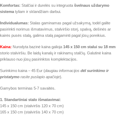
Komfortas:
Stalčiai ir durelės su integruota
švelnaus uždarymo
sistema
tyliam ir sklandžiam darbui.
Individualumas:
Stalas gaminamas pagal užsakymą, todėl galite
pasirinkti norimus išmatavimus, stalviršio storį, spalvą, dešinės ar
kairės pusės stalą, galima stalą pagaminti pagal jūsų poreikius.
Kaina:
Nurodyta bazinė kaina galioja
145 x 150 cm stalui su 18 mm
storio stalviršiu. Be laidų kanalų ir rakinamų stalčių. Galutinė kaina
priklauso nuo jūsų pasirinktos komplektacijos.
Surinkimo kaina – 45 Eur (
daugiau informacijos
dėl surinkimo ir
pristatymo
rasite puslapio apačioje
).
Gamybos terminas 5-7 savaitės.
1. Standartiniai stalo išmatavimai:
145 x 150 cm (stalviršis 120 x 70 cm)
165 x 150 cm (stalviršis 140 x 70 cm)