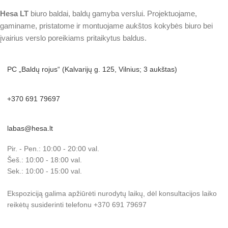
Hesa
LT
biuro baldai, baldų gamyba verslui. Projektuojame,
gaminame, pristatome ir montuojame aukštos kokybės biuro bei
įvairius verslo poreikiams pritaikytus baldus.
PC „Baldų rojus“ (Kalvarijų g. 125, Vilnius; 3 aukštas)
+370 691 79697
labas@hesa.lt
Pir. - Pen.: 10:00 - 20:00 val.
Šeš.: 10:00 - 18:00 val.
Sek.: 10:00 - 15:00 val.
Ekspoziciją galima apžiūrėti nurodytų laikų, dėl konsultacijos laiko
reikėtų susiderinti telefonu +370 691 79697