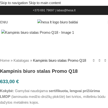
Skip to navigation
Skip to main content
+370 691 79697
|
labas@hesa.lt
ENIU
Home
»
Katalogas
»
Kampinis biuro stalas Promo Q18
Kampinis biuro stalas Promo Q18
633,00
€
Kokybė:
Gamybai naudojama
sertifikuota, lengvai prižiūrima
LMDP
(laminuota medžio drožlių plokštė) bei tvirtos, milteliniu būdu
dažytos metalinės kojos.