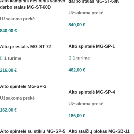
Alto kampinis dešininis vadovo
darbo stalas MG-ST-60K
darbo stalas MG-ST-60D
Užsakoma prekė
Užsakoma prekė
840,00
€
840,00
€
Alto spintelė MG-SP-1
Alto priestalis MG-ST-72
1 turime
1 turime
462,00
€
216,00
€
Alto spintelė MG-SP-3
Alto spintelė MG-SP-4
Užsakoma prekė
Užsakoma prekė
162,00
€
186,00
€
Alto spintelė su stiklu MG-SP-5
Alto stalčių blokas MG-SB-11