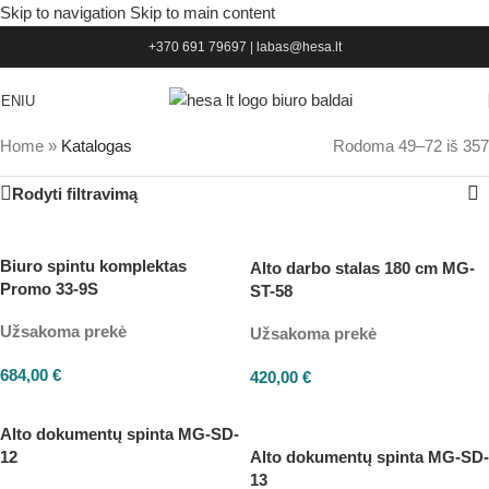
Skip to navigation
Skip to main content
+370 691 79697
|
labas@hesa.lt
ENIU
Home
»
Katalogas
Rodoma 49–72 iš 357
Rodyti filtravimą
Biuro spintu komplektas
Alto darbo stalas 180 cm MG-
Promo 33-9S
ST-58
Užsakoma prekė
Užsakoma prekė
684,00
€
420,00
€
Alto dokumentų spinta MG-SD-
12
Alto dokumentų spinta MG-SD-
13