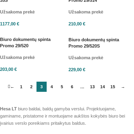
35S
Promo 29/514
Užsakoma prekė
Užsakoma prekė
1177,00
€
210,00
€
Biuro dokumentų spinta
Biuro dokumentų spinta
Promo 29/520
Promo 29/520S
Užsakoma prekė
Užsakoma prekė
203,00
€
229,00
€
←
1
2
3
4
5
6
…
13
14
15
→
Hesa
LT
biuro baldai, baldų gamyba verslui. Projektuojame,
gaminame, pristatome ir montuojame aukštos kokybės biuro bei
įvairius verslo poreikiams pritaikytus baldus.