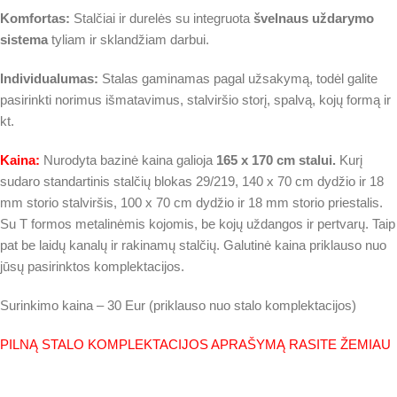
Komfortas:
Stalčiai ir durelės su integruota
švelnaus uždarymo
sistema
tyliam ir sklandžiam darbui.
Individualumas:
Stalas gaminamas pagal užsakymą, todėl galite
pasirinkti norimus išmatavimus, stalviršio storį, spalvą, kojų formą ir
kt.
Kaina:
Nurodyta bazinė kaina galioja
165 x 170 cm stalui.
Kurį
sudaro standartinis stalčių blokas 29/219, 140 x 70 cm dydžio ir 18
mm storio stalviršis, 100 x 70 cm dydžio ir 18 mm storio priestalis.
Su T formos metalinėmis kojomis, be kojų uždangos ir pertvarų. Taip
pat be laidų kanalų ir rakinamų stalčių. Galutinė kaina priklauso nuo
jūsų pasirinktos komplektacijos.
Surinkimo kaina – 30 Eur (priklauso nuo stalo komplektacijos)
PILNĄ STALO KOMPLEKTACIJOS APRAŠYMĄ RASITE ŽEMIAU