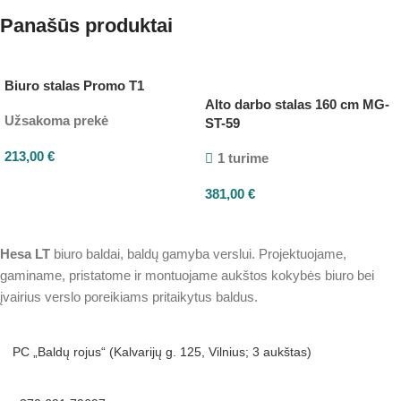
Panašūs produktai
Biuro stalas Promo T1
Alto darbo stalas 160 cm MG-
Užsakoma prekė
ST-59
213,00
€
1 turime
381,00
€
Hesa
LT
biuro baldai, baldų gamyba verslui. Projektuojame,
gaminame, pristatome ir montuojame aukštos kokybės biuro bei
įvairius verslo poreikiams pritaikytus baldus.
PC „Baldų rojus“ (Kalvarijų g. 125, Vilnius; 3 aukštas)