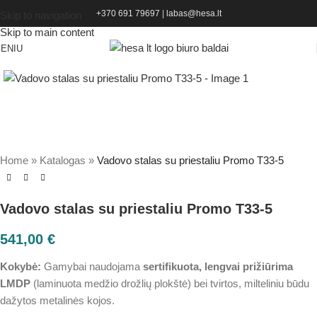
+370 691 79697
|
labas@hesa.lt
Skip to navigation
Skip to main content
ENIU
Home
»
Katalogas
»
Vadovo stalas su priestaliu Promo T33-5
Vadovo stalas su priestaliu Promo T33-5
541,00
€
Kokybė:
Gamybai naudojama
sertifikuota, lengvai prižiūrima
LMDP
(laminuota medžio drožlių plokštė) bei tvirtos, milteliniu būdu
dažytos metalinės kojos.