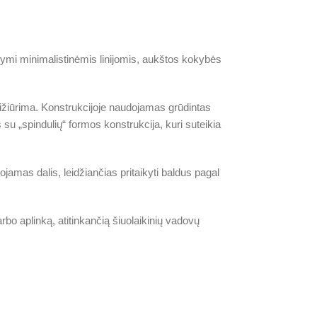
žymi minimalistinėmis linijomis, aukštos kokybės
ižiūrima. Konstrukcijoje naudojamas grūdintas
su „spindulių“ formos konstrukcija, kuri suteikia
jamas dalis, leidžiančias pritaikyti baldus pagal
rbo aplinką, atitinkančią šiuolaikinių vadovų