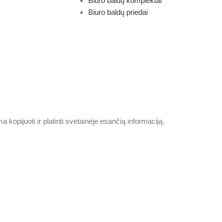
Biuro baldų komplektai
Biuro baldų priedai
pijuoti ir platinti svetainėje esančią informaciją.