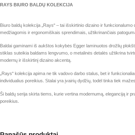
RAYS BIURO BALDŲ KOLEKCIJA
Biuro baldų kolekcija „Rays“ – tai išskirtinio dizaino ir funkcional
medžiagomis ir ergonomiškais sprendimais, užtikrinančiais patogumą 
Baldai gaminami iš aukštos kokybės Egger laminuotos drožlių plokšt
stiklas suteikia baldams lengvumo, o metalinės detalės užtikrina tvir
modernų ir išskirtinį dizaino akcentą.
„Rays“ kolekcija apima ne tik vadovo darbo stalus, bet ir funkcionali
individualius poreikius. Stalai yra įvairių dydžių, todėl tinka tiek 
Ši baldų serija skirta tiems, kurie vertina modernumą, eleganciją ir pr
poreikius.
Panašūs produktai