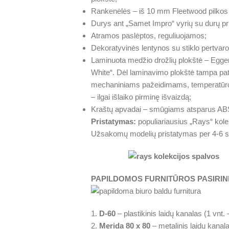
Rankenėlės – iš 10 mm Fleetwood pilkos 
Durys ant „Samet Impro“ vyrių su durų pri
Atramos paslėptos, reguliuojamos;
Dekoratyvinės lentynos su stiklo pertvar
Laminuota medžio drožlių plokštė – Egger 
White“. Dėl laminavimo plokštė tampa pat
mechaniniams pažeidimams, temperatūros 
– ilgai išlaiko pirminę išvaizdą;
Kraštų apvadai – smūgiams atsparus AB
Pristatymas:
populiariausius „Rays“ kole
Užsakomų modelių pristatymas per 4-6 s
PAPILDOMOS FURNITŪROS PASIRIN
1.
D-60
– plastikinis laidų kanalas (1 vnt.
2.
Merida 80 x 80
– metalinis laidų kanala