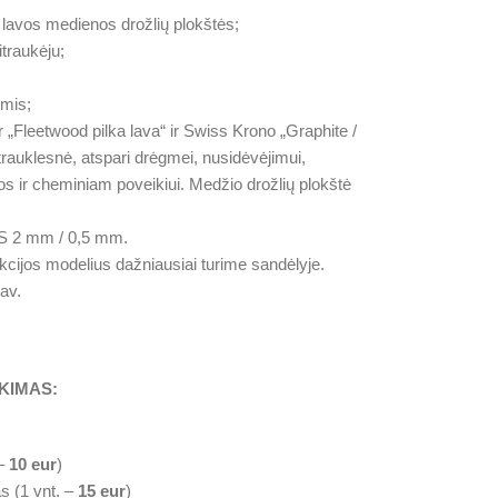
lavos medienos drožlių plokštės;
traukėju;
omis;
„Fleetwood pilka lava“ ir Swiss Krono „Graphite /
rauklesnė, atspari drėgmei, nusidėvėjimui,
ir cheminiam poveikiui. Medžio drožlių plokštė
S 2 mm / 0,5 mm.
kcijos modelius dažniausiai turime sandėlyje.
av.
KIMAS:
 –
10 eur
)
s (1 vnt. –
15 eur
)