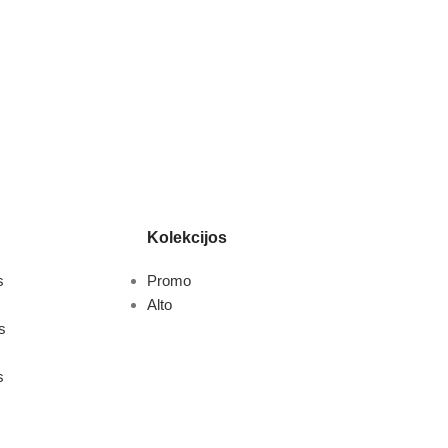
Kolekcijos
s
Promo
Alto
s
s
s