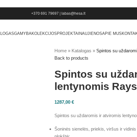
+370 691 79697
|
labas@hesa.lt
ALOGAS
GAMYBA
KOLEKCIJOS
PROJEKTAI
NAUJIENOS
APIE MUS
KONTAK
Home
»
Katalogas
»
Spintos su uždaromi
Back to products
Spintos su uždar
lentynomis Rays
1287,00
€
Spintos su uždaromis ir atviromis lenty
Šoninės sienelės, priekis, viršus ir vidini
plokštė;