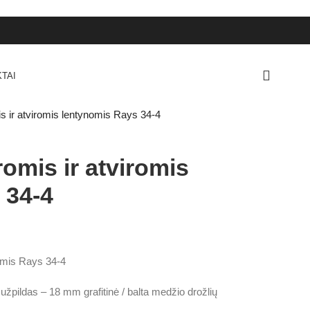
TAI
s ir atviromis lentynomis Rays 34-4
omis ir atviromis
 34-4
nomis Rays 34-4
s užpildas – 18 mm grafitinė / balta medžio drožlių