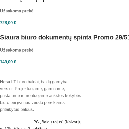
Užsakoma prekė
728,00
€
Siaura biuro dokumentų spinta Promo 29/5
Užsakoma prekė
149,00
€
Hesa
LT
biuro baldai, baldų gamyba
verslui. Projektuojame, gaminame,
pristatome ir montuojame aukštos kokybės
biuro bei įvairius verslo poreikiams
pritaikytus baldus.
PC „Baldų rojus“ (Kalvarijų
g. 125, Vilnius; 3 aukštas)