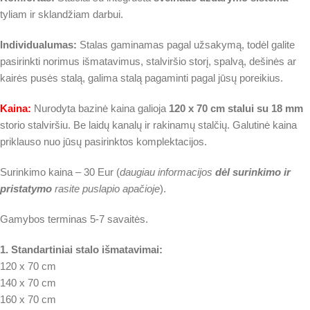
tyliam ir sklandžiam darbui.
Individualumas:
Stalas gaminamas pagal užsakymą, todėl galite
pasirinkti norimus išmatavimus, stalviršio storį, spalvą, dešinės ar
kairės pusės stalą, galima stalą pagaminti pagal jūsų poreikius.
Kaina:
Nurodyta bazinė kaina galioja
120 x 70 cm stalui su 18 mm
storio stalviršiu. Be laidų kanalų ir rakinamų stalčių. Galutinė kaina
priklauso nuo jūsų pasirinktos komplektacijos.
Surinkimo kaina – 30 Eur (
daugiau informacijos
dėl surinkimo ir
pristatymo
rasite puslapio apačioje
).
Gamybos terminas 5-7 savaitės.
1. Standartiniai stalo išmatavimai:
120 x 70 cm
140 x 70 cm
160 x 70 cm