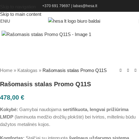
+370 691 79697
|
labas@hesa.lt
Skip to navigation
Skip to main content
ENIU
Home
»
Katalogas
»
Rašomasis stalas Promo Q11S
Rašomasis stalas Promo Q11S
478,00
€
Kokybė:
Gamybai naudojama
sertifikuota, lengvai prižiūrima
LMDP
(laminuota medžio drožlių plokštė) bei tvirtos, milteliniu būdu
dažytos metalinės kojos.
Komfortas:
Stalčiai su integruota
švelnaus uždarymo sistema