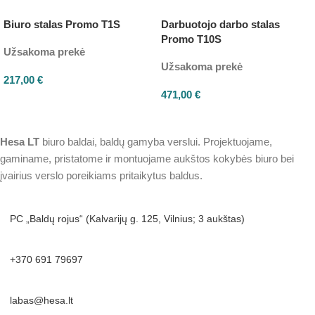
Biuro stalas Promo T1S
Darbuotojo darbo stalas
Promo T10S
Užsakoma prekė
Užsakoma prekė
217,00
€
471,00
€
Hesa
LT
biuro baldai, baldų gamyba verslui. Projektuojame,
gaminame, pristatome ir montuojame aukštos kokybės biuro bei
įvairius verslo poreikiams pritaikytus baldus.
PC „Baldų rojus“ (Kalvarijų g. 125, Vilnius; 3 aukštas)
+370 691 79697
labas@hesa.lt