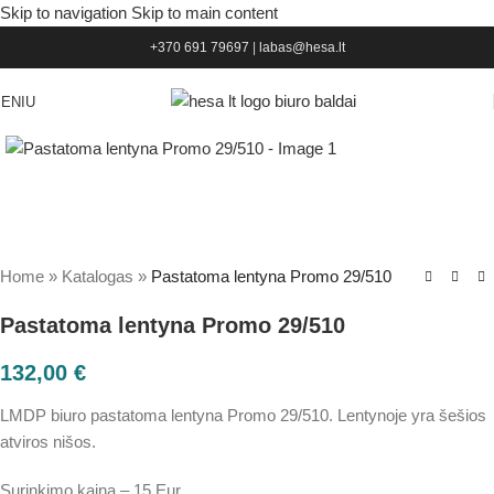
Skip to navigation
Skip to main content
+370 691 79697
|
labas@hesa.lt
ENIU
Home
»
Katalogas
»
Pastatoma lentyna Promo 29/510
Pastatoma lentyna Promo 29/510
132,00
€
LMDP biuro pastatoma lentyna Promo 29/510. Lentynoje yra šešios
atviros nišos.
Surinkimo kaina – 15 Eur