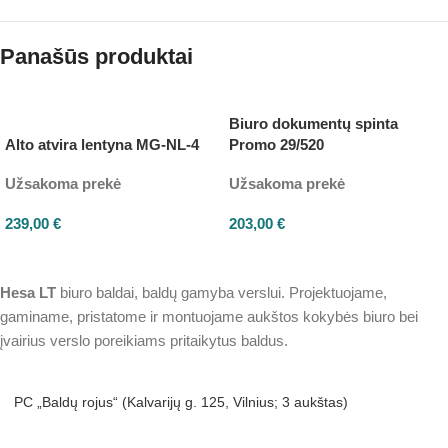
Panašūs produktai
Biuro dokumentų spinta
Alto atvira lentyna MG-NL-4
Promo 29/520
Užsakoma prekė
Užsakoma prekė
239,00
€
203,00
€
Hesa
LT
biuro baldai, baldų gamyba verslui. Projektuojame,
gaminame, pristatome ir montuojame aukštos kokybės biuro bei
įvairius verslo poreikiams pritaikytus baldus.
PC „Baldų rojus“ (Kalvarijų g. 125, Vilnius; 3 aukštas)