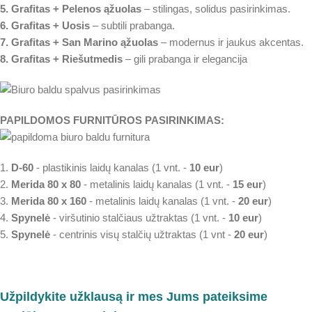
5. Grafitas + Pelenos ąžuolas
– stilingas, solidus pasirinkimas.
6. Grafitas + Uosis
– subtili prabanga.
7. Grafitas + San Marino ąžuolas
– modernus ir jaukus akcentas.
8. Grafitas + Riešutmedis
– gili prabanga ir elegancija
PAPILDOMOS FURNITŪROS PASIRINKIMAS:
1.
D-60
- plastikinis laidų kanalas (1 vnt. -
10 eur
)
2.
Merida 80 x 80
- metalinis laidų kanalas (1 vnt. -
15 eur
)
3.
Merida 80 x 160
- metalinis laidų kanalas (1 vnt. -
20 eur
)
4.
Spynelė
- viršutinio stalčiaus užtraktas (1 vnt. -
10 eur
)
5.
Spynelė
- centrinis visų stalčių užtraktas (1 vnt -
20 eur
)
Užpildykite užklausą ir mes Jums pateiksime