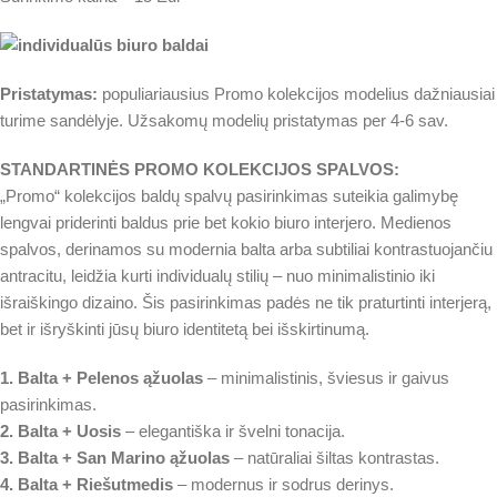
Pristatymas:
populiariausius Promo kolekcijos modelius dažniausiai
turime sandėlyje. Užsakomų modelių pristatymas per 4-6 sav.
STANDARTINĖS PROMO KOLEKCIJOS SPALVOS:
„Promo“ kolekcijos baldų spalvų pasirinkimas suteikia galimybę
lengvai priderinti baldus prie bet kokio biuro interjero. Medienos
spalvos, derinamos su modernia balta arba subtiliai kontrastuojančiu
antracitu, leidžia kurti individualų stilių – nuo minimalistinio iki
išraiškingo dizaino. Šis pasirinkimas padės ne tik praturtinti interjerą,
bet ir išryškinti jūsų biuro identitetą bei išskirtinumą.
1. Balta + Pelenos ąžuolas
– minimalistinis, šviesus ir gaivus
pasirinkimas.
2. Balta + Uosis
– elegantiška ir švelni tonacija.
3. Balta + San Marino ąžuolas
– natūraliai šiltas kontrastas.
4. Balta + Riešutmedis
– modernus ir sodrus derinys.