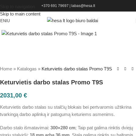
+370 691 79697
|
labas@hesa.lt
Skip to navigation
Skip to main content
ENIU
Home
»
Katalogas
»
Keturvietis darbo stalas Promo T9S
Keturvietis darbo stalas Promo T9S
2031,00
€
Keturvietis darbo stalas su stalčių blokais bei pertvaromis užtikrina
tvarkingą darbo aplinką ir patogumą keturiems asmenims.
Darbo stalo išmatavimai:
300×280 cm
; Taip pat galima rinktis dviejų
storių stalviršį:
18 mm arba 36 mm
. Stalą galima rinktis su baltomis