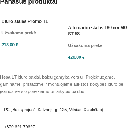
Panašūs produktai
Biuro stalas Promo T1
Alto darbo stalas 180 cm MG-
Užsakoma prekė
ST-58
213,00
€
Užsakoma prekė
420,00
€
Hesa
LT
biuro baldai, baldų gamyba verslui. Projektuojame,
gaminame, pristatome ir montuojame aukštos kokybės biuro bei
įvairius verslo poreikiams pritaikytus baldus.
PC „Baldų rojus“ (Kalvarijų g. 125, Vilnius; 3 aukštas)
+370 691 79697