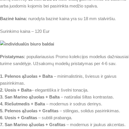
arba juodomis kojomis bei pasirinkta medžio spalva.
Bazinė kaina:
nurodyta bazinė kaina yra su 18 mm stalviršiu.
Surinkimo kaina – 120 Eur
Pristatymas:
populiariausius Promo kolekcijos modelius dažniausiai
turime sandėlyje. Užsakomų modelių pristatymas per 4-6 sav.
1. Pelenos ąžuolas + Balta
– minimalistinis, šviesus ir gaivus
pasirinkimas.
2. Uosis
+ Balta
– elegantiška ir švelni tonacija.
3. San Marino ąžuolas + Balta
– natūraliai šiltas kontrastas.
4. Riešutmedis + Balta
– modernus ir sodrus derinys.
5. Pelenos ąžuolas + Grafitas
– stilingas, solidus pasirinkimas.
6. Uosis + Grafitas
– subtili prabanga.
7. San Marino ąžuolas + Grafitas
– modernus ir jaukus akcentas.