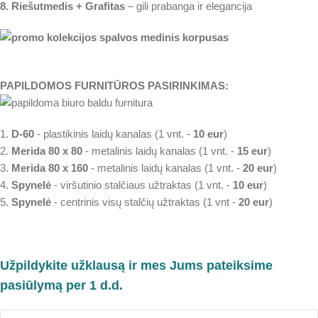
8. Riešutmedis + Grafitas
– gili prabanga ir elegancija
PAPILDOMOS FURNITŪROS PASIRINKIMAS:
1.
D-60
- plastikinis laidų kanalas (1 vnt. -
10 eur
)
2.
Merida 80 x 80
- metalinis laidų kanalas (1 vnt. -
15 eur
)
3.
Merida 80 x 160
- metalinis laidų kanalas (1 vnt. -
20 eur
)
4.
Spynelė
- viršutinio stalčiaus užtraktas (1 vnt. -
10 eur
)
5.
Spynelė
- centrinis visų stalčių užtraktas (1 vnt -
20 eur
)
Užpildykite užklausą ir mes Jums pateiksime
pasiūlymą per 1 d.d.