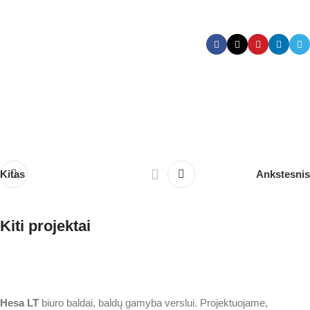
Kitas
Ankstesnis
Kiti projektai
Elektrinės ir baltos spalvos derinys
Biurai
Hesa
LT
biuro baldai, baldų gamyba verslui. Projektuojame,