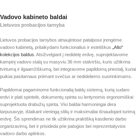
Vadovo kabineto baldai
Lietuvos probacijos tarnyba
Lietuvos probacijos tarnybos atnaujintose patalpose įrengėme
vadovo kabinetą, pritaikydami funkcionalius ir estetiškus
„Alto“
kolekcijos baldus
. Atsižvelgiant į nedidelę erdvę, suprojektavome
kampinį vadovo stalą su masyviu 36 mm stalviršiu, kuris užtikrina
tvirtumą ir ilgaamžiškumą, bei integravome papildomą priestalį, kuriai
puikiai pasitarnaus priimant svečius ar nedideliems susirinkimams.
Papildomai pagaminome funkcionalią baldų sistemą, kurią sudaro
erdvi ir plati spintelė, dokumentų spinta su lentynomis ergonomiškai
suprojektuota drabužių spinta. Visi baldai harmoningai dera
tarpusavyje, išlaikant vieningą stilių ir maksimaliai išnaudojant turimą
erdvę. Šis sprendimas ne tik užtikrina praktišką kasdienio darbo
organizavimą, bet ir prisideda prie patogios bei reprezentatyvios
vadovo darbo aplinkos.